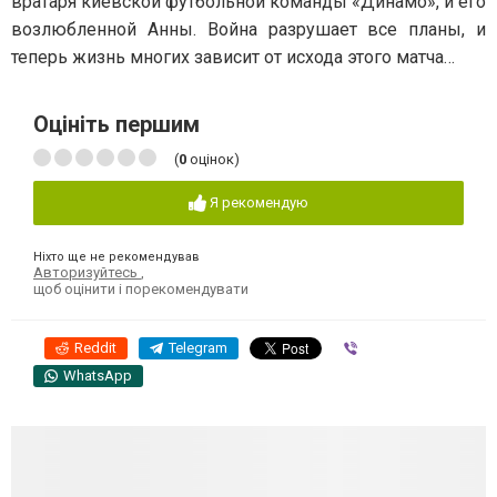
вратаря киевской футбольной команды «Динамо», и его
возлюбленной Анны. Война разрушает все планы, и
теперь жизнь многих зависит от исхода этого матча…
Оцініть першим
(
0
оцінок)
Я рекомендую
Ніхто ще не рекомендував
Авторизуйтесь
,
щоб оцінити і порекомендувати
Reddit
Telegram
Viber
WhatsApp