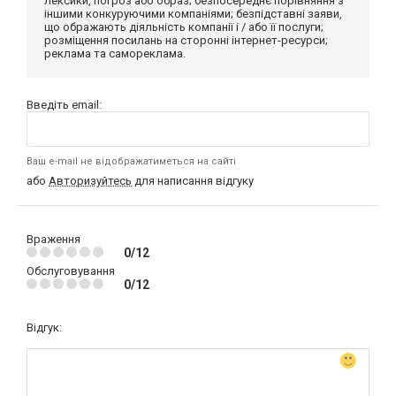
лексики, погроз або образ; безпосереднє порівняння з
іншими конкуруючими компаніями; безпідставні заяви,
що ображають діяльність компанії і / або її послуги;
розміщення посилань на сторонні інтернет-ресурси;
реклама та самореклама.
Введіть email:
Ваш e-mail не відображатиметься на сайті
або
Авторизуйтесь
для написання відгуку
Враження
0/12
Обслуговування
0/12
Відгук: