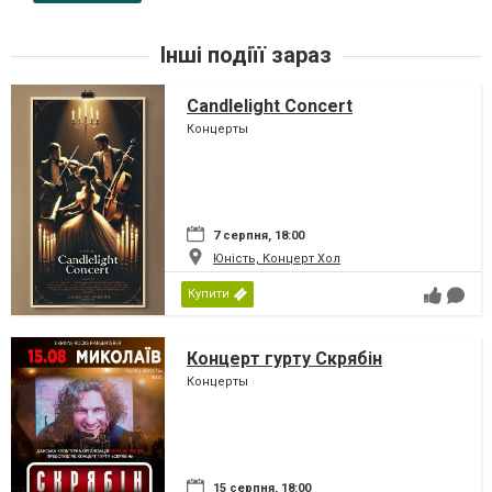
Інші подіїї зараз
Candlelight Concert
Концерты
7 серпня, 18:00
Юність, Концерт Хол
Купити
Концерт гурту Скрябін
Концерты
15 серпня, 18:00