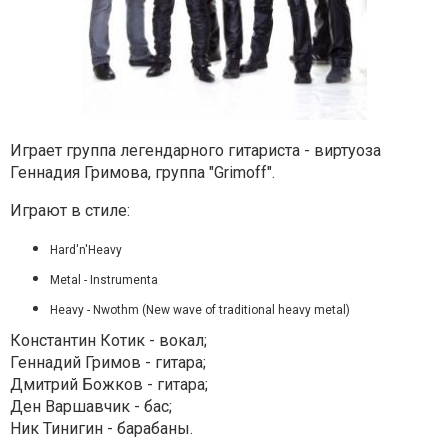
Играет группа легендарного гитариста - виртуоза
Геннадия Гримова, группа "Grimoff".
Играют в стиле:
Hard'n'Heavy
Metal - Instrumenta
Heavy - Nwothm (New wave of traditional heavy metal)
Константин Котик - вокал;
Геннадий Гримов - гитара;
Дмитрий Божков - гитара;
Ден Варшавчик - бас;
Ник Тинигин - барабаны.