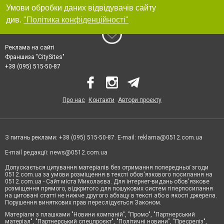
Умови обробки даних відвідувачів сайту
див.
"Політика конфіденційності"
Реклама на сайті
Франшиза "CitySites"
+38 (095) 515-50-87
Про нас
Контакти
Автори проєкту
З питань реклами: +38 (095) 515-50-87. E-mail:
reklama@0512.com.ua
E-mail редакції:
news@0512.com.ua
Допускається цитування матеріалів без отримання попередньої згоди
0512.com.ua за умови розміщення в тексті обов'язкового посилання на
0512.com.ua - Сайт міста Миколаєва. Для інтернет-видань обов'язкове
розміщення прямого, відкритого для пошукових систем гіперпосилання
на цитовані статті не нижче другого абзацу в тексті або в якості джерела.
Порушення виняткових прав переслідується Законом.
Матеріали з плашками "Новини компаній", "Промо", "Партнерський
матеріал", "Партнерський спецпроєкт", "Політичні новини", "Пресреліз",