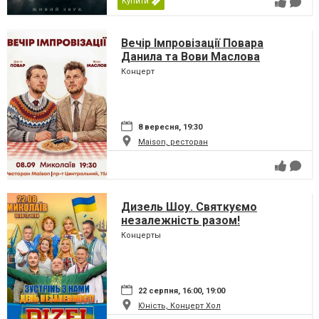
Купити
Вечір Імпровізації Повара
Данила та Вови Маслова
Концерт
8 вересня, 19:30
Maison, ресторан
Дизель Шоу. Святкуємо
незалежність разом!
Концерты
22 серпня, 16:00, 19:00
Юність, Концерт Хол