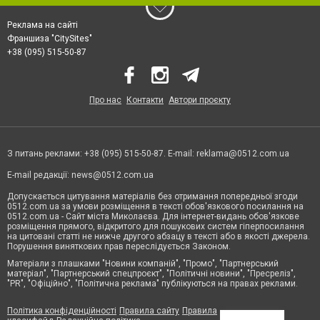
Реклама на сайті
Франшиза "CitySites"
+38 (095) 515-50-87
Про нас
Контакти
Автори проєкту
З питань реклами: +38 (095) 515-50-87. E-mail:
reklama@0512.com.ua
E-mail редакції:
news@0512.com.ua
Допускається цитування матеріалів без отримання попередньої згоди
0512.com.ua за умови розміщення в тексті обов'язкового посилання на
0512.com.ua - Сайт міста Миколаєва. Для інтернет-видань обов'язкове
розміщення прямого, відкритого для пошукових систем гіперпосилання
на цитовані статті не нижче другого абзацу в тексті або в якості джерела.
Порушення виняткових прав переслідується Законом.
Матеріали з плашками "Новини компаній", "Промо", "Партнерський
матеріал", "Партнерський спецпроєкт", "Політичні новини", "Пресреліз",
"PR", "Офіційно", "Політична реклама" публікуються на правах реклами.
Політика конфіденційності
Правила сайту
Правила