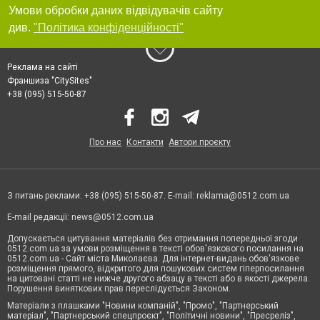
Умови обробки даних відвідувачів сайту
див.
"Політика конфіденційності"
Реклама на сайті
Франшиза "CitySites"
+38 (095) 515-50-87
Про нас
Контакти
Автори проєкту
З питань реклами: +38 (095) 515-50-87. E-mail:
reklama@0512.com.ua
E-mail редакції:
news@0512.com.ua
Допускається цитування матеріалів без отримання попередньої згоди
0512.com.ua за умови розміщення в тексті обов'язкового посилання на
0512.com.ua - Сайт міста Миколаєва. Для інтернет-видань обов'язкове
розміщення прямого, відкритого для пошукових систем гіперпосилання
на цитовані статті не нижче другого абзацу в тексті або в якості джерела.
Порушення виняткових прав переслідується Законом.
Матеріали з плашками "Новини компаній", "Промо", "Партнерський
матеріал", "Партнерський спецпроєкт", "Політичні новини", "Пресреліз",