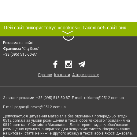
Цей сайт використовує «cookies». Також веб-сайт використовує інтернет-сервіс для збору технічних даних стосовно відвідувачів з метою отримання маркетингової та статистичної інформації. Умови обробки даних відвідувачів сайту див.
〉
Реклама на сайті
Франшиза "CitySites"
+38 (095) 515-50-87
Про нас
Контакти
Автори проєкту
З питань реклами: +38 (095) 515-50-87. E-mail:
reklama@0512.com.ua
E-mail редакції:
news@0512.com.ua
Допускається цитування матеріалів без отримання попередньої згоди
0512.com.ua за умови розміщення в тексті обов'язкового посилання на
0512.com.ua - Сайт міста Миколаєва. Для інтернет-видань обов'язкове
розміщення прямого, відкритого для пошукових систем гіперпосилання
на цитовані статті не нижче другого абзацу в тексті або в якості джерела.