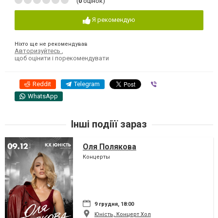
(
0
оцінок)
Я рекомендую
Ніхто ще не рекомендував
Авторизуйтесь
,
щоб оцінити і порекомендувати
Reddit
Telegram
Viber
WhatsApp
Інші подіїї зараз
Оля Полякова
Концерты
9 грудня, 18:00
Юність, Концерт Хол