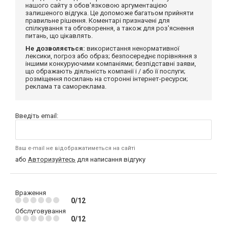
нашого сайту з обов'язковою аргументацією
залишеного відгука. Це допоможе багатьом прийняти
правильне рішення. Коментарі призначені для
спілкування та обговорення, а також для роз'яснення
питань, що цікавлять.
Не дозволяється:
використання ненормативної
лексики, погроз або образ; безпосереднє порівняння з
іншими конкуруючими компаніями; безпідставні заяви,
що ображають діяльність компанії і / або її послуги;
розміщення посилань на сторонні інтернет-ресурси;
реклама та самореклама.
Введіть email:
Ваш e-mail не відображатиметься на сайті
або
Авторизуйтесь
для написання відгуку
Враження
0/12
Обслуговування
0/12