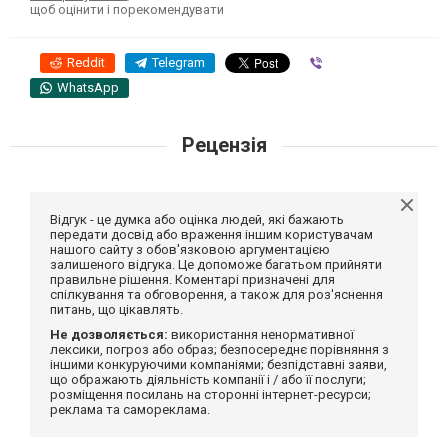
щоб оцінити і порекомендувати
Reddit
Telegram
Viber
WhatsApp
Рецензія
Відгук - це думка або оцінка людей, які бажають
передати досвід або враження іншим користувачам
нашого сайту з обов'язковою аргументацією
залишеного відгука. Це допоможе багатьом прийняти
правильне рішення. Коментарі призначені для
спілкування та обговорення, а також для роз'яснення
питань, що цікавлять.
Не дозволяється:
використання ненормативної
лексики, погроз або образ; безпосереднє порівняння з
іншими конкуруючими компаніями; безпідставні заяви,
що ображають діяльність компанії і / або її послуги;
розміщення посилань на сторонні інтернет-ресурси;
реклама та самореклама.