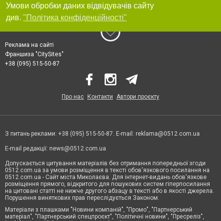
Умови обробки даних відвідувачів сайту
див.
"Політика конфіденційності"
Реклама на сайті
Франшиза "CitySites"
+38 (095) 515-50-87
Про нас
Контакти
Автори проєкту
З питань реклами: +38 (095) 515-50-87. E-mail:
reklama@0512.com.ua
E-mail редакції:
news@0512.com.ua
Допускається цитування матеріалів без отримання попередньої згоди
0512.com.ua за умови розміщення в тексті обов'язкового посилання на
0512.com.ua - Сайт міста Миколаєва. Для інтернет-видань обов'язкове
розміщення прямого, відкритого для пошукових систем гіперпосилання
на цитовані статті не нижче другого абзацу в тексті або в якості джерела.
Порушення виняткових прав переслідується Законом.
Матеріали з плашками "Новини компаній", "Промо", "Партнерський
матеріал", "Партнерський спецпроєкт", "Політичні новини", "Пресреліз",