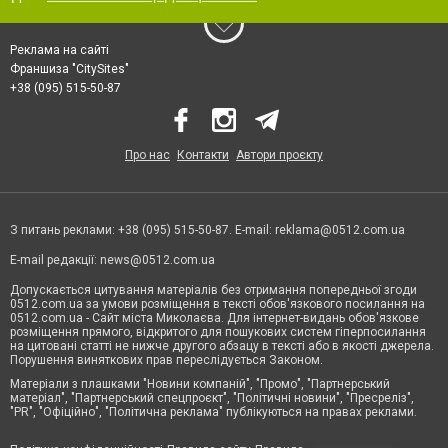
Реклама на сайті
Франшиза "CitySites"
+38 (095) 515-50-87
Про нас
Контакти
Автори проєкту
З питань реклами: +38 (095) 515-50-87. E-mail:
reklama@0512.com.ua
E-mail редакції:
news@0512.com.ua
Допускається цитування матеріалів без отримання попередньої згоди
0512.com.ua за умови розміщення в тексті обов'язкового посилання на
0512.com.ua - Сайт міста Миколаєва. Для інтернет-видань обов'язкове
розміщення прямого, відкритого для пошукових систем гіперпосилання
на цитовані статті не нижче другого абзацу в тексті або в якості джерела.
Порушення виняткових прав переслідується Законом.
Матеріали з плашками "Новини компаній", "Промо", "Партнерський
матеріал", "Партнерський спецпроєкт", "Політичні новини", "Пресреліз",
"PR", "Офіційно", "Політична реклама" публікуються на правах реклами.