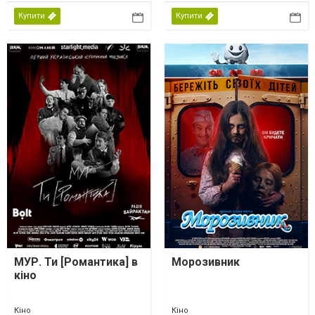
Купити
Купити
МУР. Ти [Романтика] в
Морозивник
кіно
Кіно
Кіно