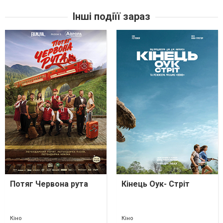
Інші подіїї зараз
Потяг Червона рута
Кінець Оук- Стріт
Кіно
Кіно