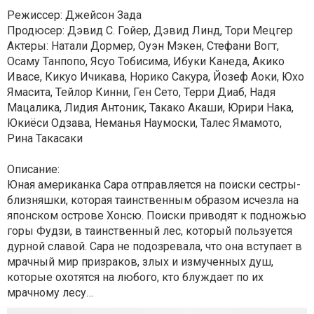
Режиссер: Джейсон Зада
Продюсер: Дэвид С. Гойер, Дэвид Линд, Тори Мецгер
Актеры: Натали Дормер, Оуэн Мэкен, Стефани Вогт,
Осаму Танпопо, Ясуо Тобисима, Ибуки Канеда, Акико
Ивасе, Кикуо Ичикава, Норико Сакура, Йозеф Аоки, Юхо
Ямасита, Тейлор Кинни, Ген Сето, Терри Диаб, Надя
Мацалика, Лидия Антоник, Такако Акаши, Юрири Нака,
Юкиёси Одзава, Неманья Наумоски, Талес Ямамото,
Рина Такасаки
Описание:
Юная американка Сара отправляется на поиски сестры-
близняшки, которая таинственным образом исчезла на
японском острове Хонсю. Поиски приводят к подножью
горы Фудзи, в таинственный лес, который пользуется
дурной славой. Сара не подозревала, что она вступает в
мрачный мир призраков, злых и измученных душ,
которые охотятся на любого, кто блуждает по их
мрачному лесу…