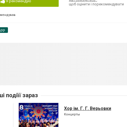
Я рекомендую
щоб оцінити і порекомендувати
омендував
App
ші подіїї зараз
Хор ім. Г. Г. Верьовки
Концерты