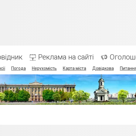
відник
Реклама на сайті
Оголош
сії
Погода
Нерухомість
Карта міста
Довідкова
Питання