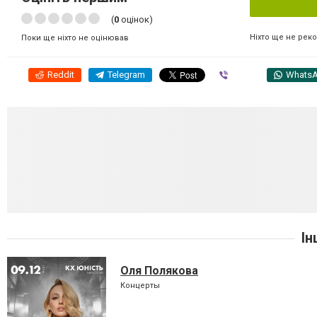
(
0
оцінок)
Ніхто ще не рек
Поки ще ніхто не оцінював
Reddit
Telegram
Viber
Whats
Ін
Оля Полякова
Концерты