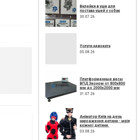
Вклейки в уши для
постава ушей у собак
30.07.26
Услуги адвоката
05.08.26
Платформенные весы
ВПД Эконом от 800х800
мм до 2000х2000 мм
31.07.26
Аніматор Київ на день
народження дитини - мрія
кожної дитини.
03.08.26