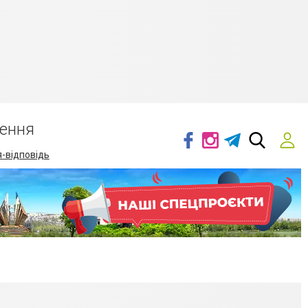
ення
-відповідь