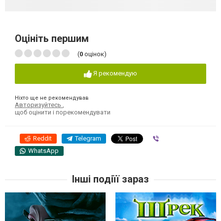
Оцініть першим
(
0
оцінок)
Я рекомендую
Ніхто ще не рекомендував
Авторизуйтесь
,
щоб оцінити і порекомендувати
Reddit
Telegram
Viber
WhatsApp
Інші подіїї зараз