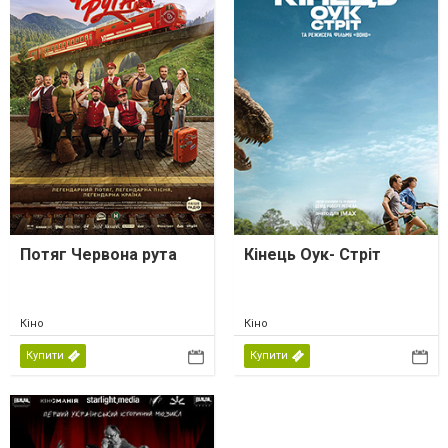
Потяг Червона рута
Кінець Оук- Стріт
Кіно
Кіно
Купити
Купити