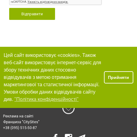
Відправити
Цей сайт використовує «cookies». Також
веб-сайт використовує інтернет-сервіс для
збору технічних даних стосовно
відвідувачів з метою отримання
Прийняти
маркетингової та статистичної інформації.
Умови обробки даних відвідувачів сайту
див.
"Політика конфіденційності"
Реклама на сайті
Франшиза "CitySites"
+38 (095) 515-50-87