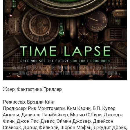
Жанр: Фантастика, Триллер
Режиссер: Брэдли Кинг
Продюсер: Рик Монтгомери, Ким Карни, Б.П. Купер
Актеры: Даниэль Панабэйкер, Мэтью О’Лири, Джордж
Финн, Джон Рис-Дэвис, Эймин Джозеф, Джейсон
Спайсэк, Дэвид Фильоли, Шэрон Мофан, Джудит Дрэйк,