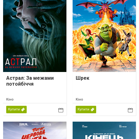
Астрал: За межами
Шрек
потойбіччя
Кіно
Кіно
Купити
Купити