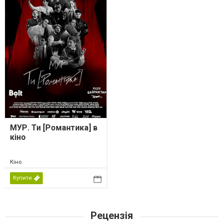
МУР. Ти [Романтика] в
кіно
Кіно
Купити
Рецензія