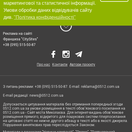
маркетингової та статистичної інформації.
Умови обробки даних відвідувачів сайту
див.
"Політика конфіденційності"
Реклама на сайті
Франшиза "CitySites"
+38 (095) 515-50-87
Про нас
Контакти
Автори проєкту
З питань реклами: +38 (095) 515-50-87. E-mail:
reklama@0512.com.ua
E-mail редакції:
news@0512.com.ua
Допускається цитування матеріалів без отримання попередньої згоди
0512.com.ua за умови розміщення в тексті обов'язкового посилання на
0512.com.ua - Сайт міста Миколаєва. Для інтернет-видань обов'язкове
розміщення прямого, відкритого для пошукових систем гіперпосилання
на цитовані статті не нижче другого абзацу в тексті або в якості джерела.
Порушення виняткових прав переслідується Законом.
Матеріали з плашками "Новини компаній", "Промо", "Партнерський