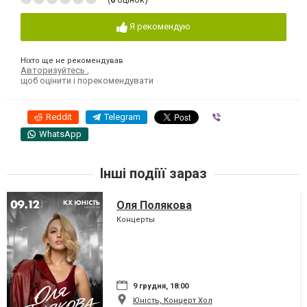
Я рекомендую
Ніхто ще не рекомендував
Авторизуйтесь
,
щоб оцінити і порекомендувати
Reddit
Telegram
Viber
WhatsApp
Інші подіїї зараз
Оля Полякова
Концерты
9 грудня, 18:00
Юність, Концерт Хол