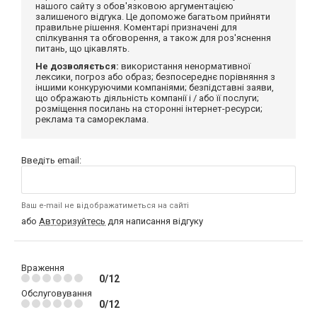
нашого сайту з обов'язковою аргументацією
залишеного відгука. Це допоможе багатьом прийняти
правильне рішення. Коментарі призначені для
спілкування та обговорення, а також для роз'яснення
питань, що цікавлять.
Не дозволяється:
використання ненормативної
лексики, погроз або образ; безпосереднє порівняння з
іншими конкуруючими компаніями; безпідставні заяви,
що ображають діяльність компанії і / або її послуги;
розміщення посилань на сторонні інтернет-ресурси;
реклама та самореклама.
Введіть email:
Ваш e-mail не відображатиметься на сайті
або
Авторизуйтесь
для написання відгуку
Враження
0/12
Обслуговування
0/12