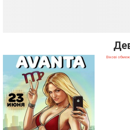
Де
Вікові обмеж