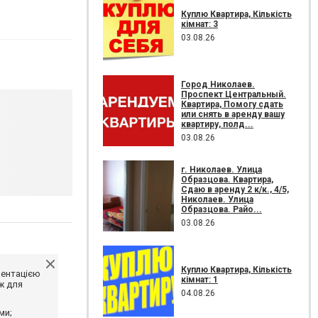
Куплю Квартира, Кількість
кімнат: 3
03.08.26
Город Николаев.
Проспект Центральный.
Квартира, Помогу сдать
или снять в аренду вашу
квартиру, полд...
03.08.26
г. Николаев. Улица
Образцова. Квартира,
Сдаю в аренду 2 к/к., 4/5,
Николаев. Улица
Образцова. Райо...
03.08.26
Куплю Квартира, Кількість
ментацією
кімнат: 1
ж для
04.08.26
ми;