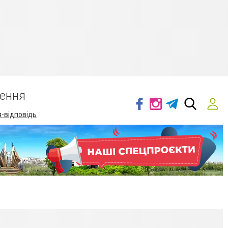
ення
-відповідь