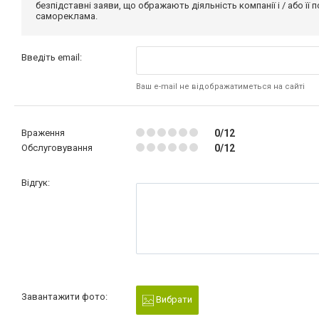
безпідставні заяви, що ображають діяльність компанії і / або її
самореклама.
Введіть email:
Ваш e-mail не відображатиметься на сайті
Враження
0/12
Обслуговування
0/12
Відгук:
Завантажити фото:
Вибрати