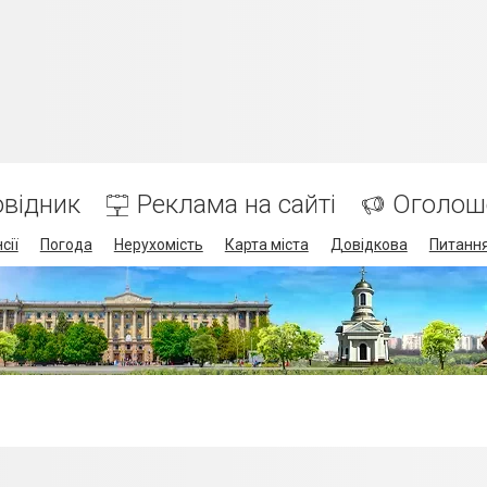
відник
Реклама на сайті
Оголош
сії
Погода
Нерухомість
Карта міста
Довідкова
Питання