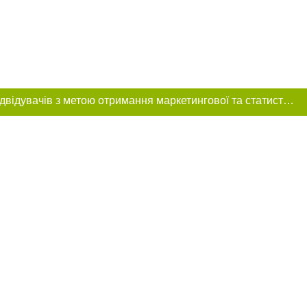
Цей сайт використовує «cookies». Також веб-сайт використовує інтернет-сервіс для збору технічних даних стосовно відвідувачів з метою отримання маркетингової та статистичної інформації. Умови обробки даних відвідувачів сайту див.
розміщення в
обов'язкове
нижче другого