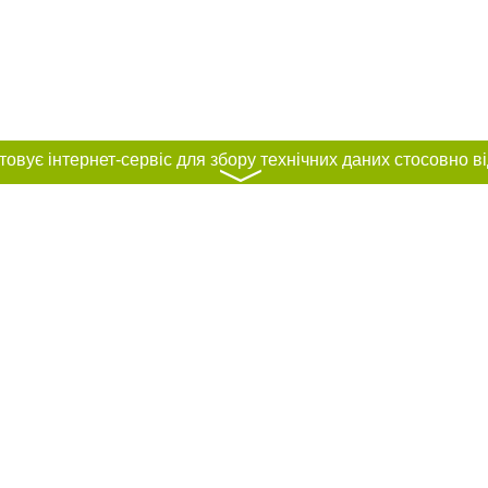
〉
нас :
и
Автори проєкту
ування матеріалів без отримання попередньої згоди 0512.com.ua за умови 
вого посилання на 0512.com.ua - Сайт міста Миколаєва. Для інтернет-видань 
го, відкритого для пошукових систем гіперпосилання на цитовані статті не 