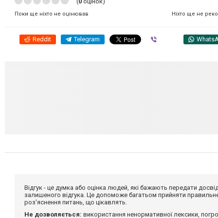
(
0
оцінок)
Ніхто ще не рек
Поки ще ніхто не оцінював
Reddit
Telegram
Viber
Whats
Відгук - це думка або оцінка людей, які бажають передати дос
залишеного відгука. Це допоможе багатьом прийняти правильне 
роз'яснення питань, що цікавлять.
Не дозволяється:
використання ненормативної лексики, погро