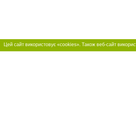
Приєднуйтесь до 
Реклама на сайті
Франшиза "CitySites"
+38 (095) 515-50-87
Про нас
Контакт
З питань реклами: +38 (095) 515-50-87. E-mail:
Допускається цит
reklama@0512.com.ua
тексті обов'язко
розміщення прямо