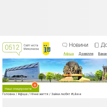
Новини
До
Афіша
Дозвілля
Вакан
8
Наші спецпроєкти
Головна
Афіша
Нічне життя
Зайки любят #Like-и