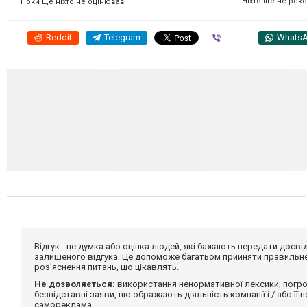
Ніхто ще не рек
Поки ще ніхто не оцінював
Reddit
Telegram
Viber
Whats
Відгук - це думка або оцінка людей, які бажають передати дос
залишеного відгука. Це допоможе багатьом прийняти правильне 
роз'яснення питань, що цікавлять.
Не дозволяється:
використання ненормативної лексики, погро
безпідставні заяви, що ображають діяльність компанії і / або її
самореклама.