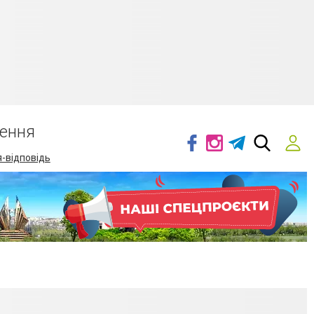
ення
-відповідь