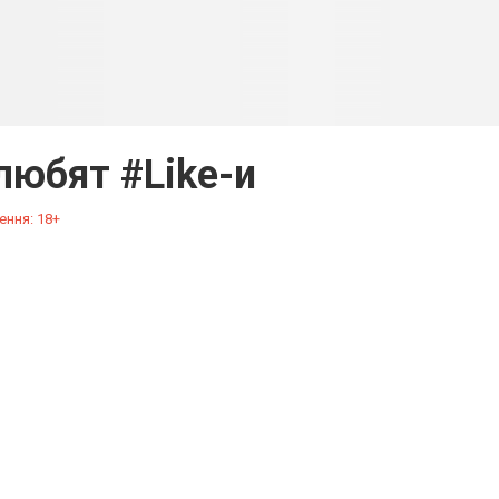
любят #Like-и
ення: 18+