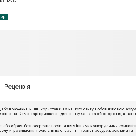
омендував
App
Рецензія
від або враження іншим користувачам нашого сайту з обов'язковою аргу
рішення. Коментарі призначені для спілкування та обговорення, а тако
з або образ; безпосереднє порівняння з іншими конкуруючими компанія
 послуги; розміщення посилань на сторонні інтернет-ресурси; реклама та