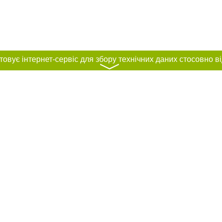
〉
нас :
и
Автори проєкту
ування матеріалів без отримання попередньої згоди 0512.com.ua за умови 
вого посилання на 0512.com.ua - Сайт міста Миколаєва. Для інтернет-видань 
го, відкритого для пошукових систем гіперпосилання на цитовані статті не 
або в якості джерела. Порушення виняткових прав переслідується Законом.