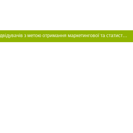
Цей сайт використовує «cookies». Також веб-сайт використовує інтернет-сервіс для збору технічних даних стосовно відвідувачів з метою отримання маркетингової та статистичної інформації. Умови обробки даних відвідувачів сайту див.
розміщення в
обов'язкове
нижче другого