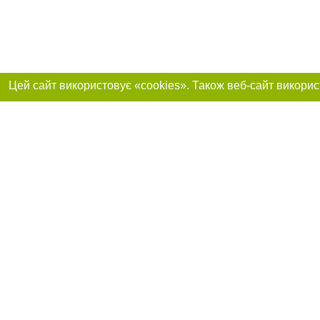
Приєднуйтесь до 
Реклама на сайті
Франшиза "CitySites"
+38 (095) 515-50-87
Про нас
Контакт
З питань реклами: +38 (095) 515-50-87. E-mail:
Допускається цит
reklama@0512.com.ua
тексті обов'язко
розміщення прямо
абзацу в тексті 
E-mail редакції:
news@0512.com.ua