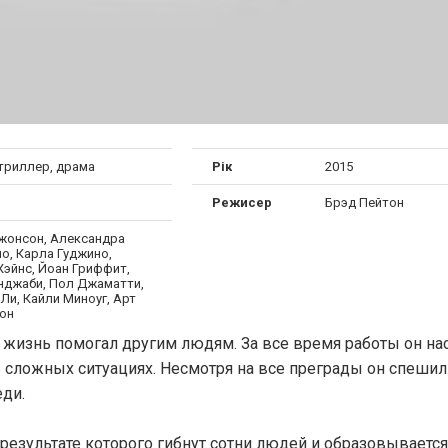
 триллер, драма
Рік
2015
Режисер
Брэд Пейтон
жонсон, Александра
о, Карла Гуджино,
Хэйнс, Йоан Гриффит,
нджаби, Пол Джаматти,
Ли, Кайли Миноуг, Арт
он
ю жизнь помогал другим людям. За все время работы он на
 сложных ситуациях. Несмотря на все преграды он спешил
еди.
езультате которого гибнут сотни людей и образовывается