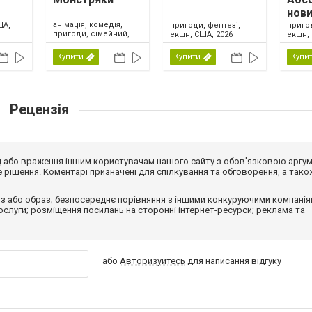
нови
анімація, комедія,
ША,
пригоди, фентезі,
приго
пригоди, сімейний,
екшн, США, 2026
екшн, 
США, 2026
Купити
Купити
Купи
Рецензія
від або враження іншим користувачам нашого сайту з обов'язковою аргу
рішення. Коментарі призначені для спілкування та обговорення, а тако
з або образ; безпосереднє порівняння з іншими конкуруючими компанія
 послуги; розміщення посилань на сторонні інтернет-ресурси; реклама та
або
Авторизуйтесь
для написання відгуку