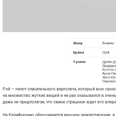
Жанр
боевик,
Країна
США
У ролях
Дуэйн Д
Даддари
Колтон 
Арчи Па
Уилл Юн 
Паркинс
Рэй — пилот спасательного вертолета, который всю сво
на множество жутких вещей и не раз оказывался в очень
даже не предполагая, что самое страшное ждет его впер
На Калифорнию обрушивается мощное землетрясение, в р