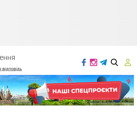
ення
-відповідь