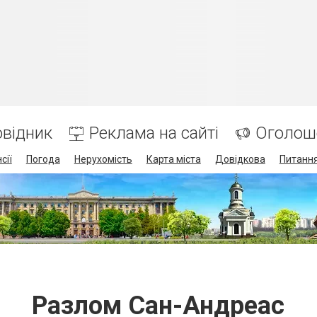
відник
Реклама на сайті
Оголош
сії
Погода
Нерухомість
Карта міста
Довідкова
Питання
Разлом Сан-Андреас