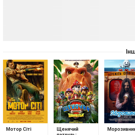
Ін
Мотор Сіті
Щенячий
Морозивни
патруль: