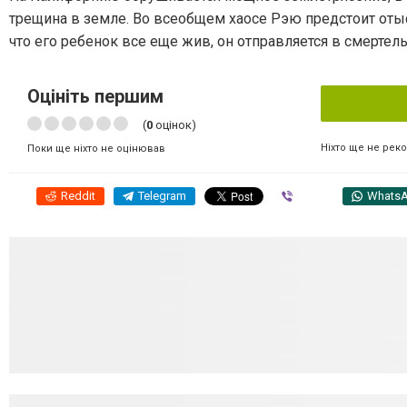
трещина в земле. Во всеобщем хаосе Рэю предстоит отыск
что его ребенок все еще жив, он отправляется в смертел
Оцініть першим
(
0
оцінок)
Ніхто ще не рек
Поки ще ніхто не оцінював
Reddit
Telegram
Viber
Whats