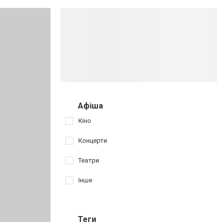
Афіша
Кіно
Концерти
Театри
Інше
Теги