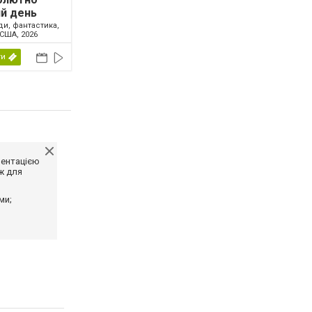
й день
ди, фантастика,
США, 2026
ти
ментацією
ж для
ми;