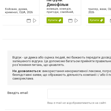
Динофільм
анімація, комедія,
бойовик, драма,
трилер, жахи, С
пригоди, сімейний,
кримінал, США, 2026
2026
США, 2026
Купити
Купити
Відгук - це думка або оцінка людей, які бажають передати дос
залишеного відгука. Це допоможе багатьом прийняти правильне 
роз'яснення питань, що цікавлять.
Не дозволяється:
використання ненормативної лексики, погро
безпідставні заяви, що ображають діяльність компанії і / або її
самореклама.
Введіть email:
Ваш e-mail не відображатиметься на сайті