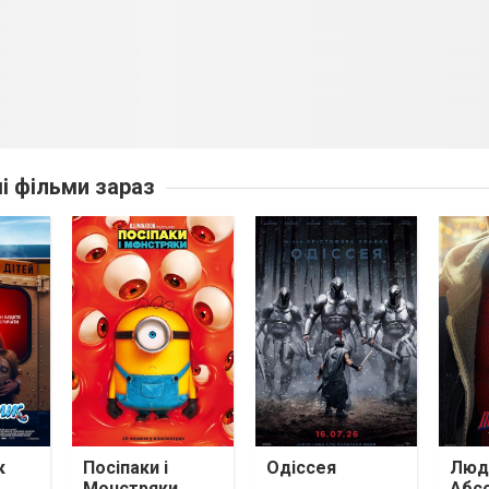
ші фільми зараз
к
Посіпаки і
Одіссея
Люди
Монстряки
Абс