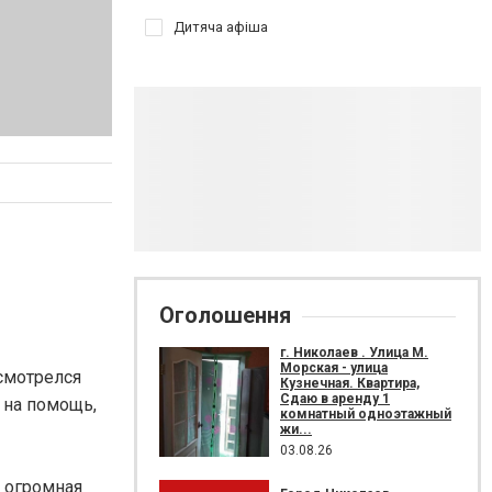
Дитяча афіша
Оголошення
г. Николаев . Улица М.
Морская - улица
смотрелся
Кузнечная. Квартира,
Сдаю в аренду 1
 на помощь,
комнатный одноэтажный
жи...
03.08.26
 огромная