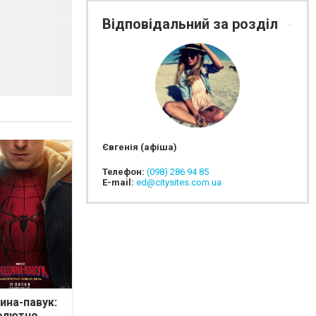
Відповідальний за розділ
Євгенія (афіша)
Телефон:
(098) 286 94 85
E-mail:
ed@citysites.com.ua
на-павук:
олютно