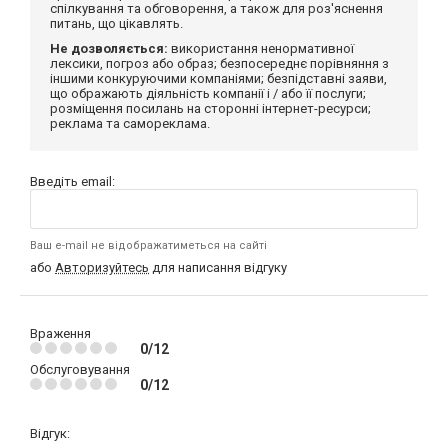
спілкування та обговорення, а також для роз'яснення
питань, що цікавлять.
Не дозволяється:
використання ненормативної
лексики, погроз або образ; безпосереднє порівняння з
іншими конкуруючими компаніями; безпідставні заяви,
що ображають діяльність компанії і / або її послуги;
розміщення посилань на сторонні інтернет-ресурси;
реклама та самореклама.
Введіть email:
Ваш e-mail не відображатиметься на сайті
або
Авторизуйтесь
для написання відгуку
Враження
0/12
Обслуговування
0/12
Відгук: