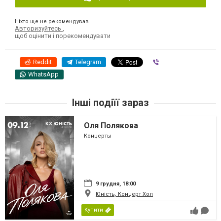
Ніхто ще не рекомендував
Авторизуйтесь
,
щоб оцінити і порекомендувати
Reddit
Telegram
Viber
WhatsApp
Інші подіїї зараз
Оля Полякова
Концерты
9 грудня, 18:00
Юність, Концерт Хол
Купити