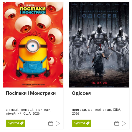
Посіпаки і Монстряки
Одіссея
анімація, комедія, пригоди,
пригоди, фентезі, екшн, США,
сімейний, США, 2026
2026
Купити
Купити