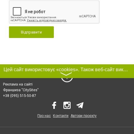
Відправити
Цей сайт використовує «cookies». Також веб-сайт використовує інтернет-сервіс для збору технічних даних стосовно відвідувачів з метою отримання маркетингової та статистичної інформації. Умови обробки даних відвідувачів сайту див.
〉
Реклама на сайті
Франшиза "CitySites"
+38 (095) 515-50-87
Про нас
Контакти
Автори проєкту