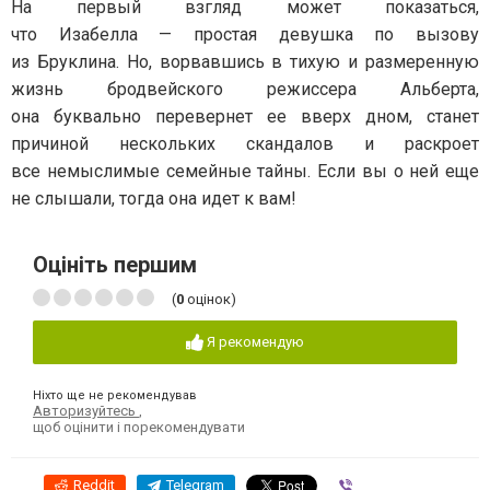
На первый взгляд может показаться,
что Изабелла — простая девушка по вызову
из Бруклина. Но, ворвавшись в тихую и размеренную
жизнь бродвейского режиссера Альберта,
она буквально перевернет ее вверх дном, станет
причиной нескольких скандалов и раскроет
все немыслимые семейные тайны. Если вы о ней еще
не слышали, тогда она идет к вам!
Оцініть першим
(
0
оцінок)
Я рекомендую
Ніхто ще не рекомендував
Авторизуйтесь
,
щоб оцінити і порекомендувати
Reddit
Telegram
Viber