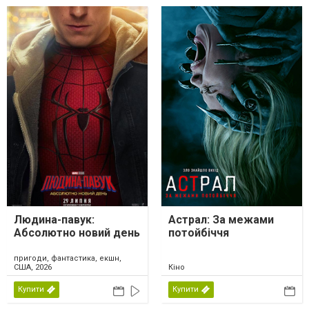
Людина-павук:
Астрал: За межами
Абсолютно новий день
потойбіччя
пригоди, фантастика, екшн,
США, 2026
Кіно
Купити
Купити