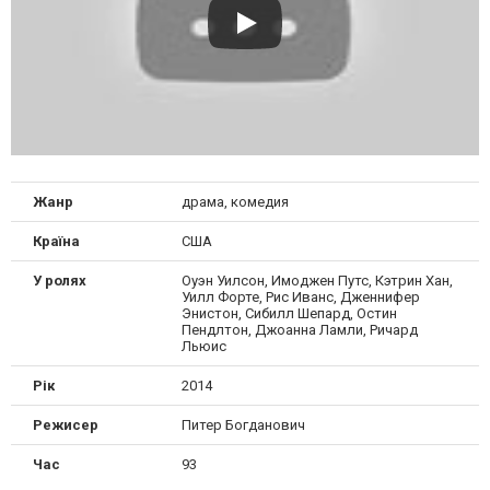
Жанр
драма, комедия
Країна
США
У ролях
Оуэн Уилсон, Имоджен Путс, Кэтрин Хан,
Уилл Форте, Рис Иванс, Дженнифер
Энистон, Сибилл Шепард, Остин
Пендлтон, Джоанна Ламли, Ричард
Льюис
Рік
2014
Режисер
Питер Богданович
Час
93