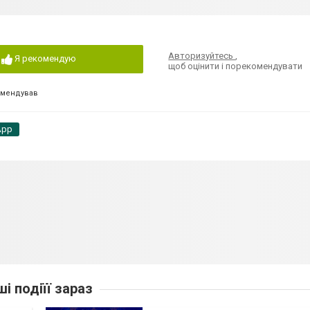
Авторизуйтесь
,
Я рекомендую
щоб оцінити і порекомендувати
омендував
App
ші подіїї зараз