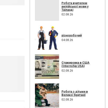
Робота вчителем
англійської мови у
Таїланді
02.08.26
різноробочий
04.08.26
Стажировка в США
(Internship USA)
02.08.26
Робота з дітьми в
Великої Британії
02.08.26