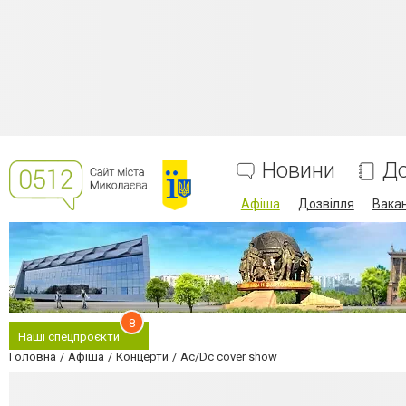
Новини
До
Афіша
Дозвілля
Вакан
8
Наші спецпроєкти
Головна
Афіша
Концерти
Aс/Dс cover show