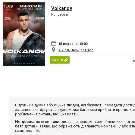
Volkanov
Концерты
15 вересня, 18:00
Юність, Концерт Хол
Купити
Відгук - це думка або оцінка людей, які бажають передати дос
залишеного відгука. Це допоможе багатьом прийняти правильне 
роз'яснення питань, що цікавлять.
Не дозволяється:
використання ненормативної лексики, погро
безпідставні заяви, що ображають діяльність компанії і / або її
самореклама.