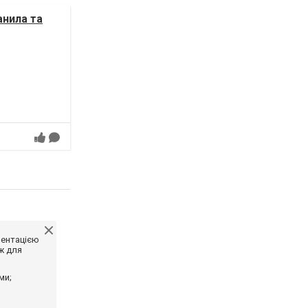
анила та
ментацією
ж для
ми;