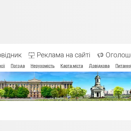
відник
Реклама на сайті
Оголош
сії
Погода
Нерухомість
Карта міста
Довідкова
Питання