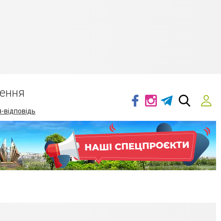
ення
-відповідь