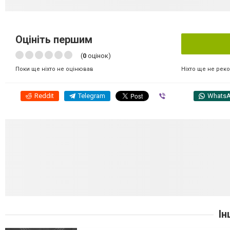
Оцініть першим
(
0
оцінок)
Ніхто ще не рек
Поки ще ніхто не оцінював
Reddit
Telegram
Viber
Whats
Ін