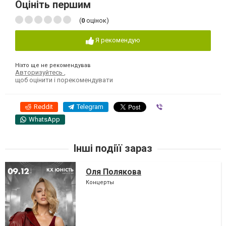
Оцініть першим
(
0
оцінок)
Я рекомендую
Ніхто ще не рекомендував
Авторизуйтесь
,
щоб оцінити і порекомендувати
Reddit
Telegram
Viber
WhatsApp
Інші подіїї зараз
Оля Полякова
Концерты