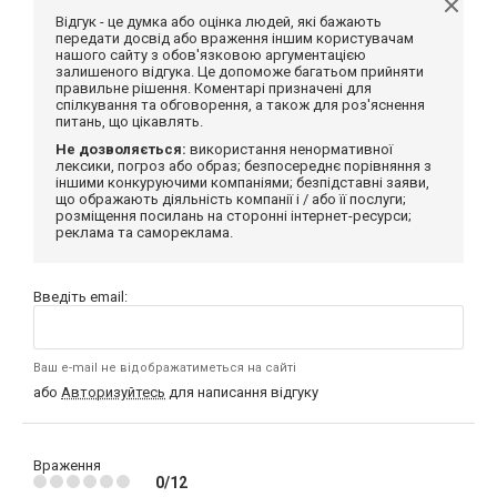
Відгук - це думка або оцінка людей, які бажають
передати досвід або враження іншим користувачам
нашого сайту з обов'язковою аргументацією
залишеного відгука. Це допоможе багатьом прийняти
правильне рішення. Коментарі призначені для
спілкування та обговорення, а також для роз'яснення
питань, що цікавлять.
Не дозволяється:
використання ненормативної
лексики, погроз або образ; безпосереднє порівняння з
іншими конкуруючими компаніями; безпідставні заяви,
що ображають діяльність компанії і / або її послуги;
розміщення посилань на сторонні інтернет-ресурси;
реклама та самореклама.
Введіть email:
Ваш e-mail не відображатиметься на сайті
або
Авторизуйтесь
для написання відгуку
Враження
0/12