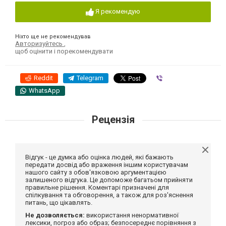
Я рекомендую
Ніхто ще не рекомендував
Авторизуйтесь
,
щоб оцінити і порекомендувати
Reddit
Telegram
Viber
WhatsApp
Рецензія
Відгук - це думка або оцінка людей, які бажають
передати досвід або враження іншим користувачам
нашого сайту з обов'язковою аргументацією
залишеного відгука. Це допоможе багатьом прийняти
правильне рішення. Коментарі призначені для
спілкування та обговорення, а також для роз'яснення
питань, що цікавлять.
Не дозволяється:
використання ненормативної
лексики, погроз або образ; безпосереднє порівняння з