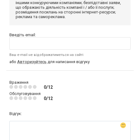
іншими конкуруючими компаніями; безпідставні заяви,
що ображають діяльність компанії і / або її послуги;
розміщення посилань на сторонні інтернет-ресурси;
реклама та самореклама.
Введіть email:
Ваш e-mail не відображатиметься на сайті
або
Авторизуйтесь
для написання відгуку
Враження
0/12
Обслуговування
0/12
Відгук: