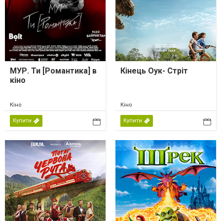
МУР. Ти [Романтика] в
Кінець Оук- Стріт
кіно
Кіно
Кіно
Купити
Купити