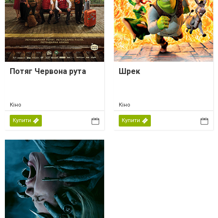
Потяг Червона рута
Шрек
Кіно
Кіно
Купити
Купити