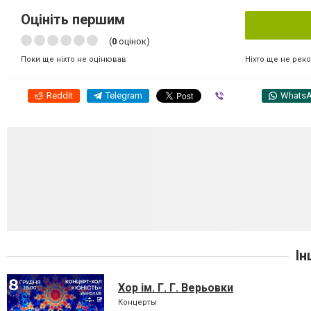
Оцініть першим
(
0
оцінок)
Ніхто ще не рек
Поки ще ніхто не оцінював
Reddit
Telegram
Viber
Whats
Ін
Хор ім. Г. Г. Верьовки
Концерты