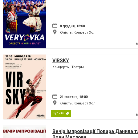
8 грудня, 18:00
Юність, Концерт Хол
VIRSKY
Концерты, Театры
21 жовтня, 18:00
Юність, Концерт Хол
Купити
Вечір Імпровізації Повара Данила т
Вови Маслова