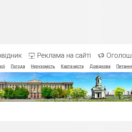
відник
Реклама на сайті
Оголош
сії
Погода
Нерухомість
Карта міста
Довідкова
Питання