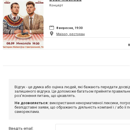
Концерт
8 вересня, 19:30
Maison, ресторан
Відгук - це думка або оцінка людей, які бажають передати дос
залишеного відгука. Це допоможе багатьом прийняти правильне 
роз'яснення питань, що цікавлять.
Не дозволяється:
використання ненормативної лексики, погро
безпідставні заяви, що ображають діяльність компанії і / або її
самореклама.
Введіть email: