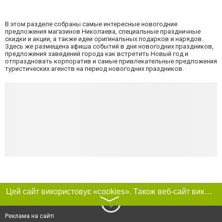
В этом разделе собраны самые интересные новогодние
предложения магазинов Николаева, специальные праздничные
скидки и акции, а также идеи оригинальных подарков и нарядов.
Здесь же размещена афиша событий в дни новогодних праздников,
предложения заведений города как встретить Новый год и
отпраздновать корпоратив и самые привлекательные предложения
туристических агенств на период новогодних праздников.
Цей сайт використовує «cookies». Також веб-сайт використовує інтернет-сервіс для збору технічних даних стосовно відвідувачів з метою отримання маркетингової та статистичної інформації. Умови обробки даних відвідувачів сайту див.
〉
Реклама на сайті