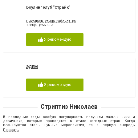
Боулинг клуб "Страйк"
Николаев, улица Рабочая, 8а
+380(51)256-60-31
Я рекомендую
ЭДЕМ
Я рекомендую
Стриптиз Николаев
В последние годы особую популярность получили мальчишники и
девичники, которые проводятся в стиле западных стран. Когда
планируются столь шумные мероприятия, то в первую очередь
выбирается стриптиз Николаев. Женский и мужской стриптиз в Николаеве
Показать
и другие развлекательные программы можно найти в стриптиз-клубах,
ночных клубах. Здесь всегда предлагаются обновленные программы,