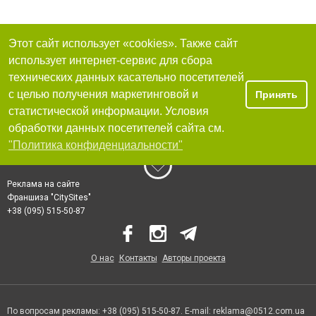
зрелищные шоу. Кроме того, стриптиз может стать весьма неординарным
подарком для близкого друга или подруги на день рождения, юбилей. Как
правило, такие вечеринки всегда проходят оживленно, шумно и весело.
Этот сайт использует «cookies». Также сайт
использует интернет-сервис для сбора
технических данных касательно посетителей
с целью получения маркетинговой и
Принять
статистической информации. Условия
обработки данных посетителей сайта см.
"Политика конфиденциальности"
Реклама на сайте
Франшиза "CitySites"
+38 (095) 515-50-87
О нас
Контакты
Авторы проекта
По вопросам рекламы: +38 (095) 515-50-87. E-mail:
reklama@0512.com.ua