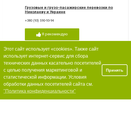
Грузовые и грузо-пасажирские перевозки по
Николаеву и Украине
+380 (93) 590-93-94
Я рекомендую
Этот сайт использует «cookies». Также сайт
использует интернет-сервис для сбора
Грузовые перевозки - грузим, носим, возим
технических данных касательно посетителей
с целью получения маркетинговой и
Принять
+380 (93) 929-20-60
статистической информации. Условия
обработки данных посетителей сайта см.
Я рекомендую
Фильтры
"Политика конфиденциальности"
Grandex, международная экспресс-доставка
грузов и корреспонденции
+380 (44) 331-44-14
,
+380 (50) 737-24-60
,
+380 (63) 075-37-03