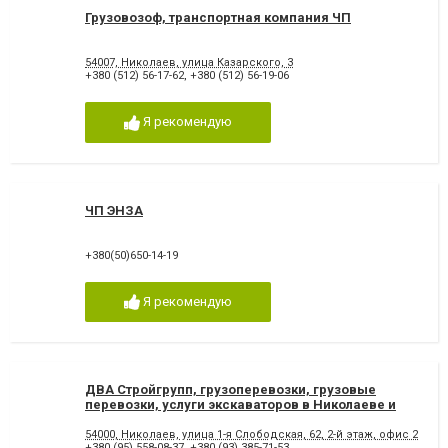
Грузовозоф, транспортная компания ЧП
54007, Николаев, улица Казарского, 3
+380 (512) 56-17-62
,
+380 (512) 56-19-06
Я рекомендую
ЧП ЭНЗА
+380(50)650-14-19
Я рекомендую
ДВА Стройгрупп, грузоперевозки, грузовые
перевозки, услуги экскаваторов в Николаеве и
Украине
54000, Николаев, улица 1-я Слободская, 62, 2-й этаж, офис 205
+380 (95) 558-08-37
,
+380 (93) 385-71-53