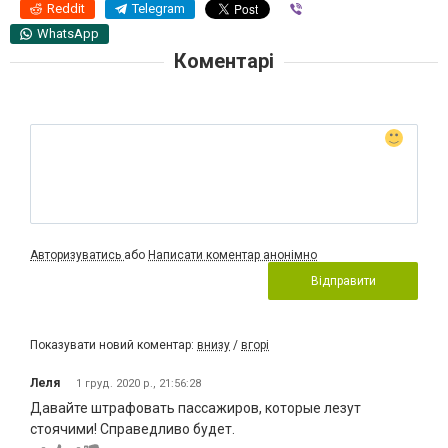
Reddit
Telegram
Viber
WhatsApp
Коментарі
Авторизуватись
або
Написати коментар анонімно
Відправити
Показувати новий коментар:
внизу
/
вгорі
Леля
1 груд. 2020 р., 21:56:28
Давайте штрафовать пассажиров, которые лезут
стоячими! Справедливо будет.