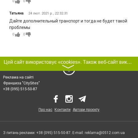
0
0
Татьяна
24 лют. 2021 р., 22:32:31
Дайте дополнительный транспорт и тогда не будет такой
проблемы
0
0
Цей сайт використовує «cookies». Також веб-сайт використовує інтернет-сервіс для збору технічних даних стосовно відвідувачів з метою отримання маркетингової та статистичної інформації. Умови обробки даних відвідувачів сайту див.
〉
Реклама на сайті
Франшиза "CitySites"
+38 (095) 515-50-87
Про нас
Контакти
Автори проєкту
З питань реклами: +38 (095) 515-50-87. E-mail:
reklama@0512.com.ua