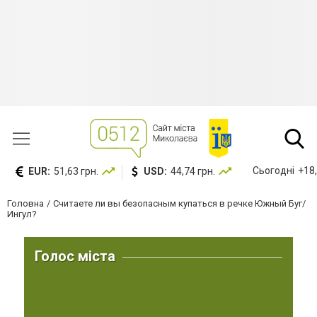
Сьогодні
+18,
EUR:
51,63 грн.
USD:
44,74 грн.
Головна
Считаете ли вы безопасным купаться в речке Южный Буг/
Ингул?
Голос міста