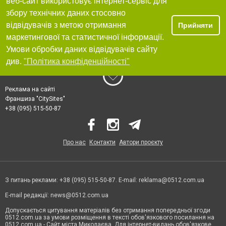
веб-сайт використовує інтернет-сервіс для
збору технічних даних стосовно
відвідувачів з метою отримання
Прийняти
маркетингової та статистичної інформації.
Умови обробки даних відвідувачів сайту
див.
"Політика конфіденційності"
Реклама на сайті
Франшиза "CitySites"
+38 (095) 515-50-87
Про нас
Контакти
Автори проєкту
З питань реклами: +38 (095) 515-50-87. E-mail:
reklama@0512.com.ua
E-mail редакції:
news@0512.com.ua
Допускається цитування матеріалів без отримання попередньої згоди
0512.com.ua за умови розміщення в тексті обов'язкового посилання на
0512.com.ua - Сайт міста Миколаєва. Для інтернет-видань обов'язкове