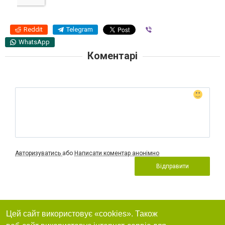
Reddit
Telegram
Viber
WhatsApp
Коментарі
Авторизуватись
або
Написати коментар анонімно
Відправити
Цей сайт використовує «cookies». Також