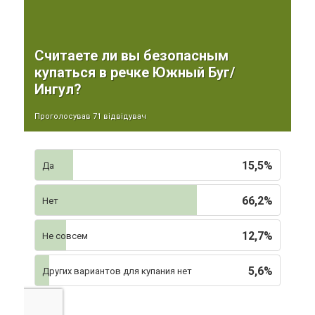
Считаете ли вы безопасным
купаться в речке Южный Буг/
Ингул?
Проголосував 71 відвідувач
15,5%
Да
66,2%
Нет
12,7%
Не совсем
5,6%
Других вариантов для купания нет