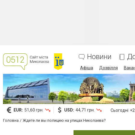
Новини
До
Афіша
Дозвілля
Вакан
EUR:
51,60 грн.
USD:
44,71 грн.
Сьогодні
+26
Головна
Ждете ли вы полицию на улицах Николаева?