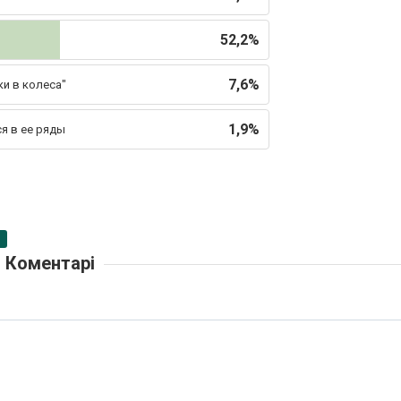
52,2%
7,6%
ки в колеса"
1,9%
ся в ее ряды
Коментарі