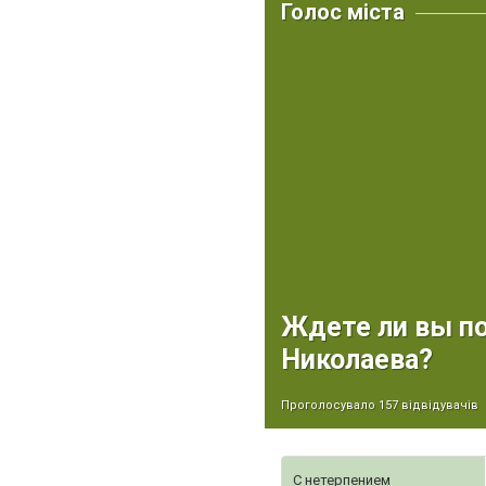
Голос міста
Ждете ли вы по
Николаева?
Проголосувало 157 відвідувачів
С нетерпением