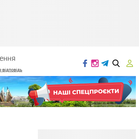
ення
-відповідь