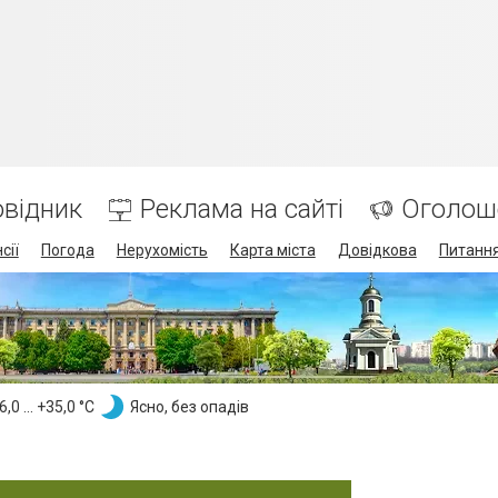
відник
Реклама на сайті
Оголош
сії
Погода
Нерухомість
Карта міста
Довідкова
Питання
,0 ... +35,0 °С
Ясно, без опадів