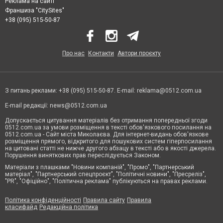
Реклама на сайті
Франшиза "CitySites"
+38 (095) 515-50-87
Про нас
Контакти
Автори проєкту
З питань реклами: +38 (095) 515-50-87. E-mail:
reklama@0512.com.ua
E-mail редакції:
news@0512.com.ua
Допускається цитування матеріалів без отримання попередньої згоди
0512.com.ua за умови розміщення в тексті обов'язкового посилання на
0512.com.ua - Сайт міста Миколаєва. Для інтернет-видань обов'язкове
розміщення прямого, відкритого для пошукових систем гіперпосилання
на цитовані статті не нижче другого абзацу в тексті або в якості джерела.
Порушення виняткових прав переслідується Законом.
Матеріали з плашками "Новини компаній", "Промо", "Партнерський
матеріал", "Партнерський спецпроєкт", "Політичні новини", "Пресреліз",
"PR", "Офіційно", "Політична реклама" публікуються на правах реклами.
Політика конфіденційності
Правила сайту
Правила
класифайд
Редакційна політика