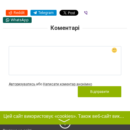
Reddit
Telegram
Viber
WhatsApp
Коментарі
Авторизуватись
або
Написати коментар анонімно
Відправити
Цей сайт використовує «cookies». Також веб-сайт використовує інтернет-сервіс для збору технічних даних стосовно відвідувачів з метою отримання маркетингової та статистичної інформації. Умови обробки даних відвідувачів сайту див.
〉