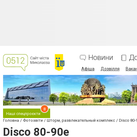
Новини
До
Афіша
Дозвілля
Вакан
8
Наші спецпроєкти
Головна
Фотозвіти
Шторм, развлекательный комплекс
Disco 80-
Disco 80-90e