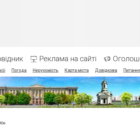
відник
Реклама на сайті
Оголош
сії
Погода
Нерухомість
Карта міста
Довідкова
Питання
90e