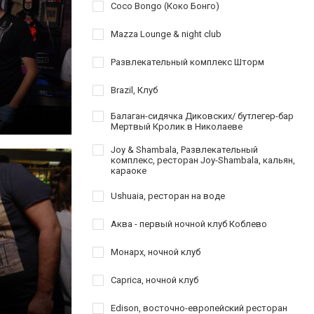
Coco Bongo (Коко Бонго)
Mazza Lounge & night club
Развлекательный комплекс Шторм
Brazil, Клуб
Балаган-сидячка Диковских/ бутлегер-бар
Мертвый Кролик в Николаеве
Joy & Shambala, Развлекательный
комплекс, ресторан Joy-Shambala, кальян,
караоке
Ushuaia, ресторан на воде
Аква - первый ночной клуб Коблево
Монарх, ночной клуб
Caprica, ночной клуб
Edison, восточно-европейский ресторан