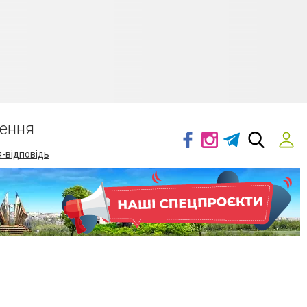
ення
-відповідь