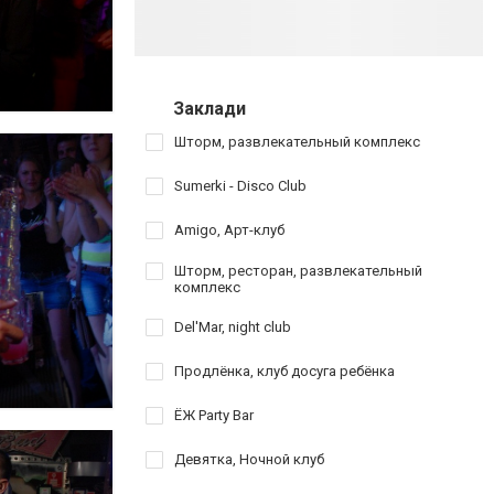
Заклади
Шторм, развлекательный комплекс
Sumerki - Disco Club
Amigo, Арт-клуб
Шторм, ресторан, развлекательный
комплекс
Del'Mar, night club
Продлёнка, клуб досуга ребёнка
ЁЖ Party Bar
Девятка, Ночной клуб