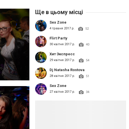
Ще в цьому місці
Sex Zone
4 травня 2017 р.
52
Flirt Party
30 квітня 2017 р.
40
Хит Экспресс
29 квітня 2017 р.
54
Dj Natasha Rostova
28 квітня 2017 р.
51
Sex Zone
27 квітня 2017 р.
34