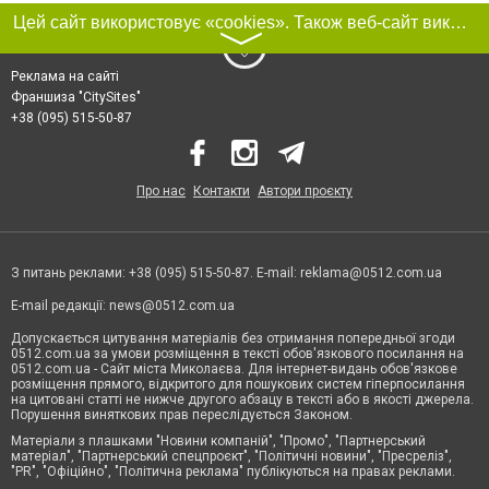
Цей сайт використовує «cookies». Також веб-сайт використовує інтернет-сервіс для збору технічних даних стосовно відвідувачів з метою отримання маркетингової та статистичної інформації. Умови обробки даних відвідувачів сайту див.
〉
Реклама на сайті
Франшиза "CitySites"
+38 (095) 515-50-87
Про нас
Контакти
Автори проєкту
З питань реклами: +38 (095) 515-50-87. E-mail:
reklama@0512.com.ua
E-mail редакції:
news@0512.com.ua
Допускається цитування матеріалів без отримання попередньої згоди
0512.com.ua за умови розміщення в тексті обов'язкового посилання на
0512.com.ua - Сайт міста Миколаєва. Для інтернет-видань обов'язкове
розміщення прямого, відкритого для пошукових систем гіперпосилання
на цитовані статті не нижче другого абзацу в тексті або в якості джерела.
Порушення виняткових прав переслідується Законом.
Матеріали з плашками "Новини компаній", "Промо", "Партнерський
матеріал", "Партнерський спецпроєкт", "Політичні новини", "Пресреліз",
"PR", "Офіційно", "Політична реклама" публікуються на правах реклами.