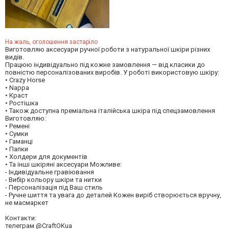
На жаль, оголошення застаріло
Виготовляю аксесуари ручної роботи з натуральної шкіри різних
видів.
Працюю індивідуально під кожне замовлення — від класики до
повністю персоналізованих виробів. У роботі використовую шкіру:
• Crazy Horse
• Nappa
• Краст
• Ростішка
• Також доступна преміальна італійська шкіра під спецзамовлення
Виготовляю:
• Ремені
• Сумки
• Гаманці
• Папки
• Холдери для документів
• Та інші шкіряні аксесуари Можливе:
- Індивідуальне гравіювання
- Вибір кольору шкіри та нитки
- Персоналізація під Ваш стиль
- Ручне шиття та увага до деталей Кожен виріб створюється вручну,
не масмаркет
Контакти:
телеграм @CraftOKua