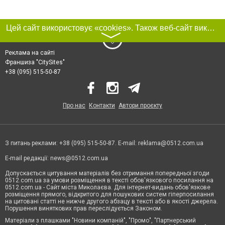
Цей сайт використовує «cookies». Також веб-сайт використовує інтернет-сервіс для збору технічних даних стосовно відвідувачів з метою отримання маркетингової та статистичної інформації. Умови обробки даних відвідувачів сайту див.
〉
Реклама на сайті
Франшиза "CitySites"
+38 (095) 515-50-87
Про нас
Контакти
Автори проєкту
З питань реклами: +38 (095) 515-50-87. E-mail:
reklama@0512.com.ua
E-mail редакції:
news@0512.com.ua
Допускається цитування матеріалів без отримання попередньої згоди
0512.com.ua за умови розміщення в тексті обов'язкового посилання на
0512.com.ua - Сайт міста Миколаєва. Для інтернет-видань обов'язкове
розміщення прямого, відкритого для пошукових систем гіперпосилання
на цитовані статті не нижче другого абзацу в тексті або в якості джерела.
Порушення виняткових прав переслідується Законом.
Матеріали з плашками "Новини компаній", "Промо", "Партнерський