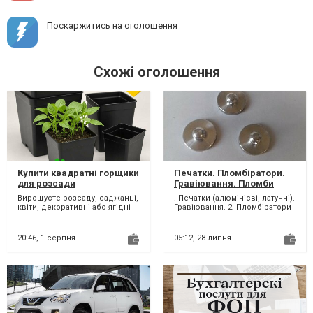
Поскаржитись на оголошення
Схожі оголошення
Купити квадратні горщики
Печатки. Пломбіратори.
для розсади
Гравіювання. Пломби
свинцеві. Дріт
Вирощуєте розсаду, саджанці,
. Печатки (алюмінієві, латунні).
пломбувальний.
квіти, декоративні або ягідні
Гравіювання. 2. Пломбіратори
рослини? Інтернет-магазин
для пломбування свинцевими
«Горшок.Шоп» пр...
пломбам...
20:46,
1 серпня
05:12,
28 липня