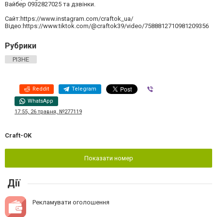
Вайбер 0932827025 та дзвінки.
Сайт:https://www.instagram.com/craftok_ua/
Відео:https://www.tiktok.com/@craftok39/video/7588812710981209356
Рубрики
РІЗНЕ
Reddit
Telegram
Viber
WhatsApp
17:55, 26 травня, №277119
Craft-OK
Показати номер
Дії
Рекламувати оголошення