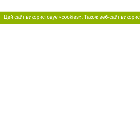
Приєднуйтесь до 
Реклама на сайті
Франшиза "CitySites"
+38 (095) 515-50-87
Про нас
Контакт
З питань реклами: +38 (095) 515-50-87. E-mail:
Допускається цит
reklama@0512.com.ua
тексті обов'язко
розміщення прямо
абзацу в тексті 
E-mail редакції:
news@0512.com.ua
Матеріали з плаш
"Політичні новини
Політика конфіде