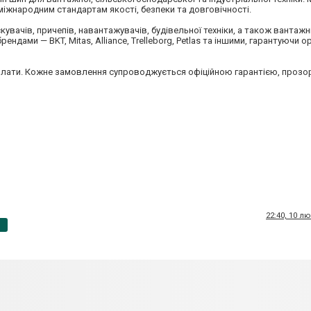
 міжнародним стандартам якості, безпеки та довговічності.
увачів, причепів, навантажувачів, будівельної техніки, а також вантажн
ндами — BKT, Mitas, Alliance, Trelleborg, Petlas та іншими, гарантуючи о
 оплати. Кожне замовлення супроводжується офіційною гарантією, проз
22:40, 10 л
p