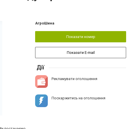
АгроШина
Показати номер
Показати E-mail
Дії
Рекламувати оголошення
Поскаржитись на оголошення
 Ми постачаємо