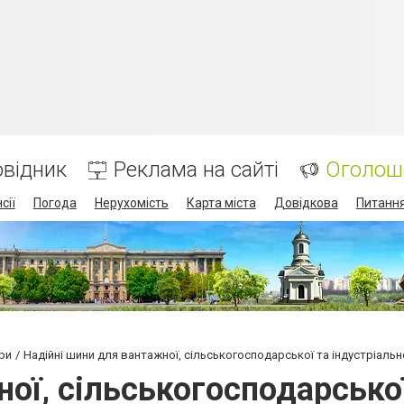
відник
Реклама на сайті
Оголош
сії
Погода
Нерухомість
Карта міста
Довідкова
Питання
ри
Надійні шини для вантажної, сільськогосподарської та індустріально
ої, сільськогосподарської