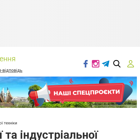
ення
-відповідь
ї техніки
 та індустріальної