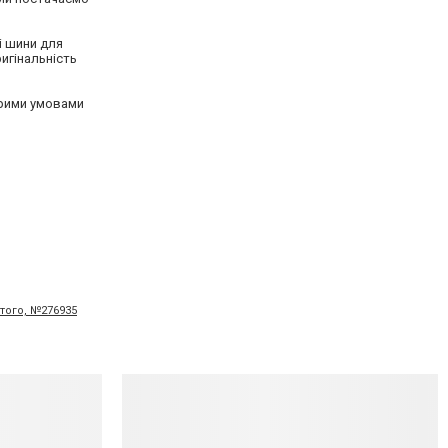
і шини для
ригінальність
орими умовами
ютого, №276935