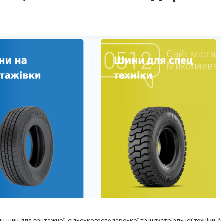
ин шин для вантажної, сільськогосподарської та індустріальної техніки.