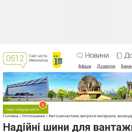
Новини
До
Афіша
Дозвілля
Вакан
8
Наші спецпроєкти
Головна
Оголошення
Автозапчастини, витратні матеріали, аксесуа
Надійні шини для вантажн