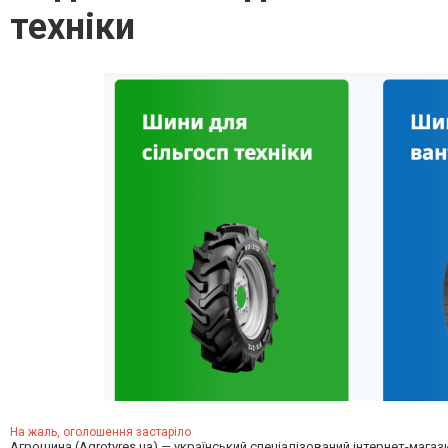
техніки
На жаль, оголошення застаріло
Агрошина (Agrotyres.ua) — український спеціалізований інтернет-магаз