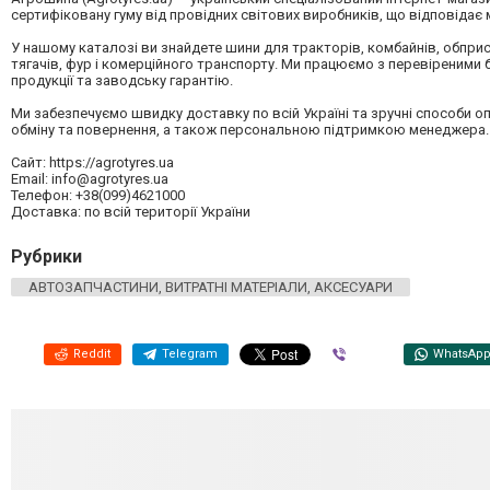
сертифіковану гуму від провідних світових виробників, що відповідає
У нашому каталозі ви знайдете шини для тракторів, комбайнів, обприск
тягачів, фур і комерційного транспорту. Ми працюємо з перевіреними бре
продукції та заводську гарантію.
Ми забезпечуємо швидку доставку по всій Україні та зручні способи
обміну та повернення, а також персональною підтримкою менеджера.
Сайт: https://agrotyres.ua
Email:
info@agrotyres.ua
Телефон: +38(099)4621000
Доставка: по всій території України
Рубрики
АВТОЗАПЧАСТИНИ, ВИТРАТНІ МАТЕРІАЛИ, АКСЕСУАРИ
Reddit
Telegram
Viber
WhatsAp