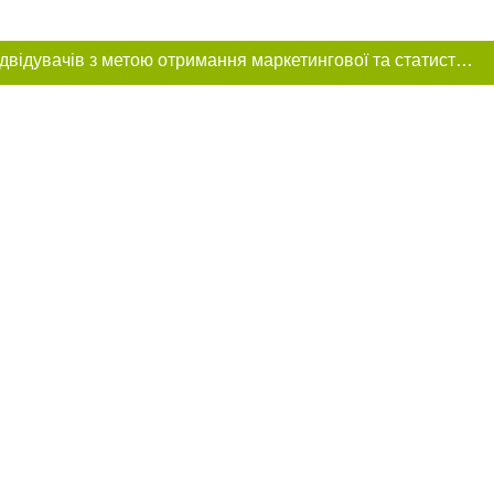
Цей сайт використовує «cookies». Також веб-сайт використовує інтернет-сервіс для збору технічних даних стосовно відвідувачів з метою отримання маркетингової та статистичної інформації. Умови обробки даних відвідувачів сайту див.
розміщення в
обов'язкове
нижче другого
цпроєкт",
реклами.