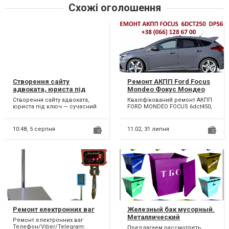
Схожі оголошення
Створення сайту
Ремонт АКПП Ford Focus
адвоката, юриста під
Mondeo Фокус Мондео
ключ
MPS DPS# 2246368,
Створення сайту адвоката,
Кваліфікований ремонт АКПП
1684808, 1731851, 1711443,
юриста під ключ — сучасний
FORD MONDEO FOCUS 6dct450,
1681757, 1746065, 1814159,
сайт, який приводить клієнтів
6dct250. Можливий
AMAG9R 7L516-AC,
і формує довіру...
бюджетний ремонт АКПП...
1684809, 1826344, 1700050,
10:48,
5 серпня
11:02,
31 липня
2035264, 1850527
Ремонт електронних ваг
Железный бак мусорный.
Металлический
Ремонт електронних ваг
контейнер для ТБО
Телефон/Viber/Telegram:
Предлагаем рассмотреть