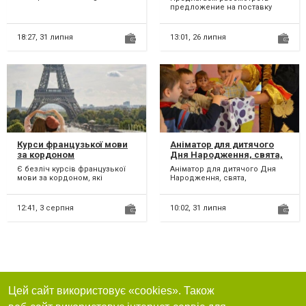
мусора, отходов
(096)015-56-77 Виконаємо
предложение на поставку
ремонт торгівельних, аналі...
железных баков для
хранения, сбора и вывоза на
утилиз...
18:27,
31 липня
13:01,
26 липня
Курси французької мови
Аніматор для дитячого
за кордоном
Дня Народження, свята,
урочистості
Є безліч курсів французької
Аніматор для дитячого Дня
мови за кордоном, які
Народження, свята,
пропонуються різними
урочистості Хочете свято?
навчальними закладами та
Яскравий, трохи шумний і з...
орга...
12:41,
3 серпня
10:02,
31 липня
Цей сайт використовує «cookies». Також