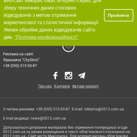
веб-сайт використовує інтернет-сервіс для
збору технічних даних стосовно
відвідувачів з метою отримання
Прийняти
маркетингової та статистичної інформації.
Умови обробки даних відвідувачів сайту
див.
"Політика конфіденційності"
Реклама на сайті
Франшиза "CitySites"
+38 (095) 515-50-87
Про нас
Контакти
Автори проєкту
З питань реклами: +38 (095) 515-50-87. E-mail:
reklama@0512.com.ua
E-mail редакції:
news@0512.com.ua
Допускається цитування матеріалів без отримання попередньої згоди
0512.com.ua за умови розміщення в тексті обов'язкового посилання на
0512.com.ua - Сайт міста Миколаєва. Для інтернет-видань обов'язкове