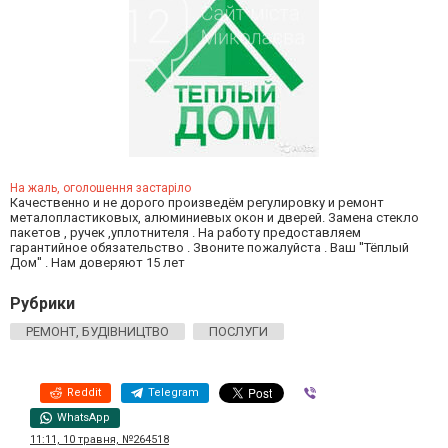
На жаль, оголошення застаріло
Качественно и не дорого произведём регулировку и ремонт
металопластиковых, алюминиевых окон и дверей. Замена стекло
пакетов , ручек ,уплотнителя . На работу предоставляем
гарантийное обязательство . Звоните пожалуйста . Ваш ''Тёплый
Дом'' . Нам доверяют 15 лет
Рубрики
РЕМОНТ, БУДІВНИЦТВО
ПОСЛУГИ
Reddit
Telegram
Viber
WhatsApp
11:11, 10 травня, №264518