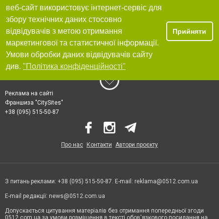
веб-сайт використовує інтернет-сервіс для
збору технічних даних стосовно
відвідувачів з метою отримання
Прийняти
маркетингової та статистичної інформації.
Умови обробки даних відвідувачів сайту
див.
"Політика конфіденційності"
Реклама на сайті
Франшиза "CitySites"
+38 (095) 515-50-87
Про нас
Контакти
Автори проєкту
З питань реклами: +38 (095) 515-50-87. E-mail:
reklama@0512.com.ua
E-mail редакції:
news@0512.com.ua
Допускається цитування матеріалів без отримання попередньої згоди
0512.com.ua за умови розміщення в тексті обов'язкового посилання на