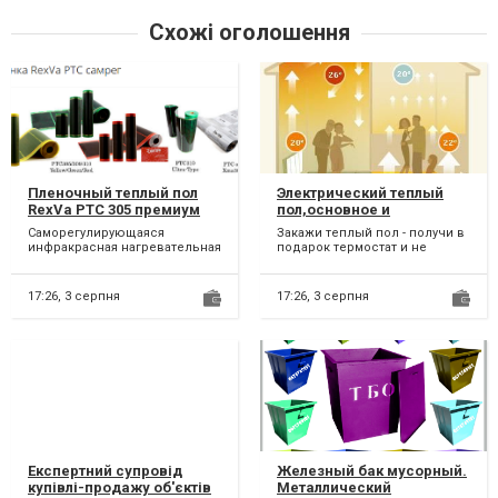
Схожі оголошення
Пленочный теплый пол
Электрический теплый
RexVa PTC 305 премиум
пол,основное и
саморегулирующийся.
дополнительное
Саморегулирующаяся
Закажи теплый пол - получи в
отопление
инфракрасная нагревательная
подарок термостат и не
пленка RexVa PTC 305 премиум
только. Бесплатная доставка.
Скидка от объема заказа...
Низкие цены. Возвр...
17:26,
3 серпня
17:26,
3 серпня
Експертний супровід
Железный бак мусорный.
купівлі-продажу об'єктів
Металлический