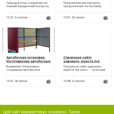
у Миколаєві
контейнер для ТБО
Супровід угод з нерухомістю:
Предлагаем рассмотреть
мусора, отходов
повний юридичний контроль
предложение на поставку
(комісія 2%). Попередні
железных баков для
договори: оформлення...
хранения, сбора и вывоза на
утилиз...
12:27,
3 серпня
13:01,
26 липня
Автобусная остановка.
Створення сайту
Изготовление автобусных
адвоката, юриста під
остановок
ключ
Внимание! Оперативно
Створення сайту адвоката,
сооружаем автобусные
юриста під ключ — сучасний
остановки с применением
сайт, який приводить клієнтів
современных материалов
і формує довіру...
(поликарбо...
13:01,
26 липня
10:48,
5 серпня
Цей сайт використовує «cookies». Також