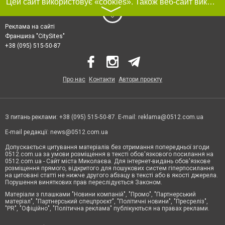
Цей сайт використовує «cookies». Також веб-сайт використовує інтернет-сервіс для збору технічних даних стосовно відвідувачів з метою отримання маркетингової та статистичної інформації. Умови обробки даних відвідувачів сайту див.
〉
Реклама на сайті
Франшиза "CitySites"
+38 (095) 515-50-87
Про нас
Контакти
Автори проєкту
З питань реклами: +38 (095) 515-50-87. E-mail:
reklama@0512.com.ua
E-mail редакції:
news@0512.com.ua
Допускається цитування матеріалів без отримання попередньої згоди
0512.com.ua за умови розміщення в тексті обов'язкового посилання на
0512.com.ua - Сайт міста Миколаєва. Для інтернет-видань обов'язкове
розміщення прямого, відкритого для пошукових систем гіперпосилання
на цитовані статті не нижче другого абзацу в тексті або в якості джерела.
Порушення виняткових прав переслідується Законом.
Матеріали з плашками "Новини компаній", "Промо", "Партнерський
матеріал", "Партнерський спецпроєкт", "Політичні новини", "Пресреліз",
"PR", "Офіційно", "Політична реклама" публікуються на правах реклами.