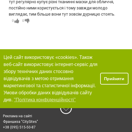
тут регулярно купує різні тканинні маски для обличчя,
постійно ними користується і тому завжди молодо
виглядає, тим більше вони тут зовсім дурницю стоять.
0
0
Цей сайт використовує «cookies». Також
веб-сайт використовує інтернет-сервіс для
збору технічних даних стосовно
відвідувачів з метою отримання
Прийняти
маркетингової та статистичної інформації.
Умови обробки даних відвідувачів сайту
див.
"Політика конфіденційності"
Реклама на сайті
Франшиза "CitySites"
+38 (095) 515-50-87