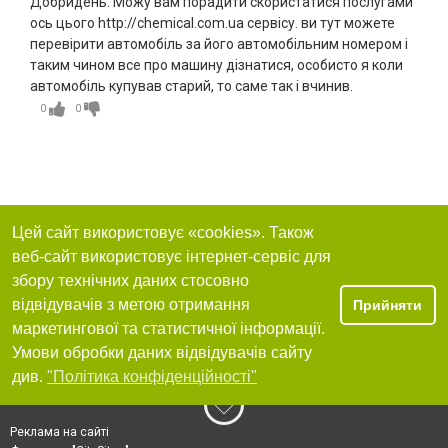
Добридень. Можу вам порадити скористатися послугами
ось цього http://chemical.com.ua сервісу. ви тут можете
перевірити автомобіль за його автомобільним номером і
таким чином все про машину дізнатися, особисто я коли
автомобіль купував старий, то саме так і вчинив.
0
0
Цей сайт використовує «cookies». Також
веб-сайт використовує інтернет-сервіс для
збору технічних даних стосовно
відвідувачів з метою отримання
Прийняти
маркетингової та статистичної інформації.
Умови обробки даних відвідувачів сайту
див.
"Політика конфіденційності"
Реклама на сайті