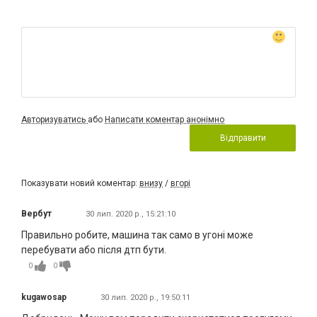
Авторизуватись
або
Написати коментар анонімно
Відправити
Показувати новий коментар:
внизу
/
вгорі
Вербут
30 лип. 2020 р., 15:21:10
Правильно робите, машина так само в угоні може
перебувати або після дтп бути.
0
0
kugawosap
30 лип. 2020 р., 19:50:11