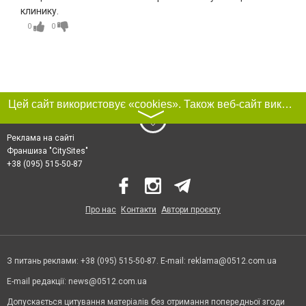
клинику.
0
0
Цей сайт використовує «cookies». Також веб-сайт використовує інтернет-сервіс для збору технічних даних стосовно відвідувачів з метою отримання маркетингової та статистичної інформації. Умови обробки даних відвідувачів сайту див.
〉
Реклама на сайті
Франшиза "CitySites"
+38 (095) 515-50-87
Про нас
Контакти
Автори проєкту
З питань реклами: +38 (095) 515-50-87. E-mail:
reklama@0512.com.ua
E-mail редакції:
news@0512.com.ua
Допускається цитування матеріалів без отримання попередньої згоди