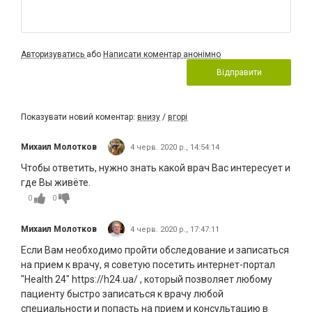
Авторизуватись
або
Написати коментар анонімно
Відправити
Показувати новий коментар:
внизу
/
вгорі
Михаил Молотков
4 черв. 2020 р., 14:54:14
Чтобы ответить, нужно знать какой врач Вас интересует и
где Вы живёте.
0
0
Михаил Молотков
4 черв. 2020 р., 17:47:11
Если Вам необходимо пройти обследование и записаться
на прием к врачу, я советую посетить интернет-портал
"Health 24" https://h24.ua/ , который позволяет любому
пациенту быстро записаться к врачу любой
специальности и попасть на прием и консультацию в