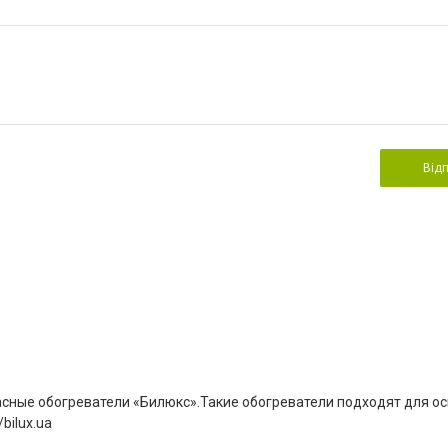
Від
сные обогреватели «Билюкс».Такие обогреватели подходят для ос
bilux.ua