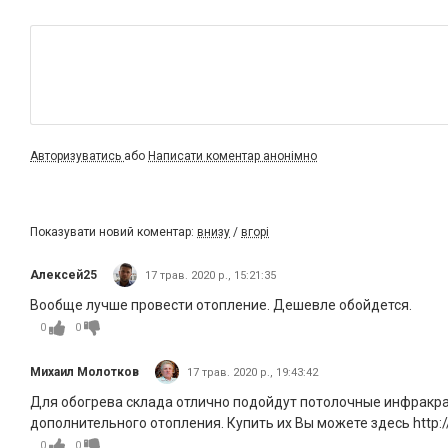
Авторизуватись
або
Написати коментар анонімно
Показувати новий коментар:
внизу
/
вгорі
Алексей25
17 трав. 2020 р., 15:21:35
Вообще лучше провести отопление. Дешевле обойдется.
0
0
Михаил Молотков
17 трав. 2020 р., 19:43:42
Для обогрева склада отлично подойдут потолочные инфракра
дополнительного отопления. Купить их Вы можете здесь http://
0
0