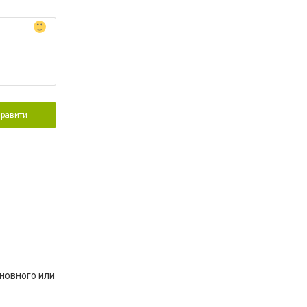
правити
новного или