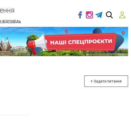
ення
-відповідь
+ Задати питання