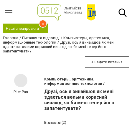
8
Наші спецпроєкти
Головна
Питання та відповіді
Компьютеры, оргтехника,
информационные технологии
Друзі, ось я винайшов як мені
здається вельми корисний винахід, як би мені тепер його
запатентувати?
+ Задати питання
Компьютеры, оргтехника,
информационные технологии /
Друзі, ось я винайшов як мені
Piter Pan
здається вельми корисний
винахід, як би мені тепер його
запатентувати?
Відповіді (2)