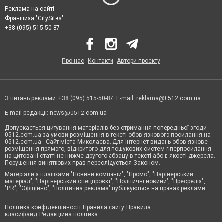
Реклама на сайті
Франшиза "CitySites"
+38 (095) 515-50-87
Про нас
Контакти
Автори проєкту
З питань реклами: +38 (095) 515-50-87. E-mail:
reklama@0512.com.ua
E-mail редакції:
news@0512.com.ua
Допускається цитування матеріалів без отримання попередньої згоди
0512.com.ua за умови розміщення в тексті обов'язкового посилання на
0512.com.ua - Сайт міста Миколаєва. Для інтернет-видань обов'язкове
розміщення прямого, відкритого для пошукових систем гіперпосилання
на цитовані статті не нижче другого абзацу в тексті або в якості джерела.
Порушення виняткових прав переслідується Законом.
Матеріали з плашками "Новини компаній", "Промо", "Партнерський
матеріал", "Партнерський спецпроєкт", "Політичні новини", "Пресреліз",
"PR", "Офіційно", "Політична реклама" публікуються на правах реклами.
Політика конфіденційності
Правила сайту
Правила
класифайд
Редакційна політика