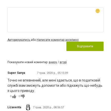
Авторизуватись
або
Написати коментар анонімно
Відправити
Показувати новий коментар:
внизу
/
вгорі
Super Sanya
7 трав. 2020 р., 05:15:09
Точно не впевнений, але мені здається, що в податковiй
службi вам зможуть допомогти або підкажуть що-небудь
з цього приводу.
0
0
Lizaventa
7 трав. 2020 р., 08:56:57