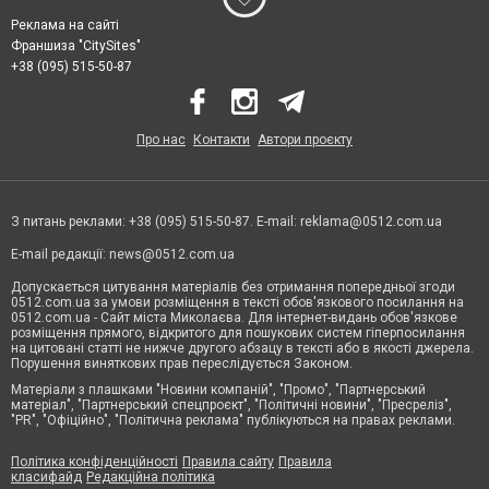
Реклама на сайті
Франшиза "CitySites"
+38 (095) 515-50-87
Про нас
Контакти
Автори проєкту
З питань реклами: +38 (095) 515-50-87. E-mail:
reklama@0512.com.ua
E-mail редакції:
news@0512.com.ua
Допускається цитування матеріалів без отримання попередньої згоди
0512.com.ua за умови розміщення в тексті обов'язкового посилання на
0512.com.ua - Сайт міста Миколаєва. Для інтернет-видань обов'язкове
розміщення прямого, відкритого для пошукових систем гіперпосилання
на цитовані статті не нижче другого абзацу в тексті або в якості джерела.
Порушення виняткових прав переслідується Законом.
Матеріали з плашками "Новини компаній", "Промо", "Партнерський
матеріал", "Партнерський спецпроєкт", "Політичні новини", "Пресреліз",
"PR", "Офіційно", "Політична реклама" публікуються на правах реклами.
Політика конфіденційності
Правила сайту
Правила
класифайд
Редакційна політика