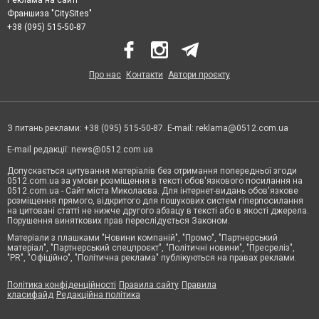
Реклама на сайті
Франшиза "CitySites"
+38 (095) 515-50-87
Про нас
Контакти
Автори проєкту
З питань реклами: +38 (095) 515-50-87. E-mail:
reklama@0512.com.ua
E-mail редакції:
news@0512.com.ua
Допускається цитування матеріалів без отримання попередньої згоди
0512.com.ua за умови розміщення в тексті обов'язкового посилання на
0512.com.ua - Сайт міста Миколаєва. Для інтернет-видань обов'язкове
розміщення прямого, відкритого для пошукових систем гіперпосилання
на цитовані статті не нижче другого абзацу в тексті або в якості джерела.
Порушення виняткових прав переслідується Законом.
Матеріали з плашками "Новини компаній", "Промо", "Партнерський
матеріал", "Партнерський спецпроєкт", "Політичні новини", "Пресреліз",
"PR", "Офіційно", "Політична реклама" публікуються на правах реклами.
Політика конфіденційності
Правила сайту
Правила
класифайд
Редакційна політика