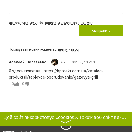
Авторизуватись
або
Написати коментар анонімно
Відправити
Показувати новий коментар:
внизу
/
вгорі
Алексей Шепеленко
4 вер. 2020 р., 13:22:35
Я здесь покупал - https://kproekt.com.ua/katalog-
produktsii/teplovoe-oborudovanie/gazovye-grili
0
0
Цей сайт використовує «cookies». Також веб-сайт використовує інтернет-сервіс для збору технічних даних стосовно відвідувачів з метою отримання маркетингової та статистичної інформації. Умови обробки даних відвідувачів сайту див.
〉