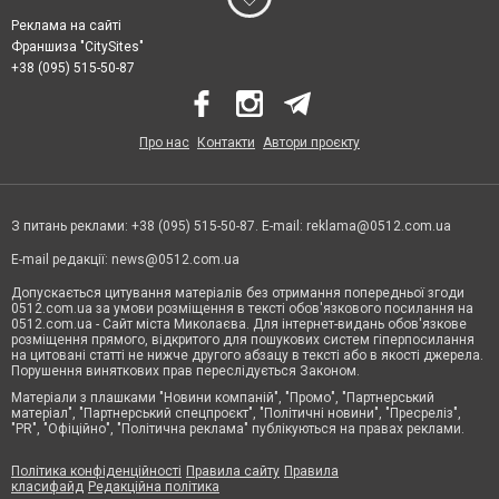
Реклама на сайті
Франшиза "CitySites"
+38 (095) 515-50-87
Про нас
Контакти
Автори проєкту
З питань реклами: +38 (095) 515-50-87. E-mail:
reklama@0512.com.ua
E-mail редакції:
news@0512.com.ua
Допускається цитування матеріалів без отримання попередньої згоди
0512.com.ua за умови розміщення в тексті обов'язкового посилання на
0512.com.ua - Сайт міста Миколаєва. Для інтернет-видань обов'язкове
розміщення прямого, відкритого для пошукових систем гіперпосилання
на цитовані статті не нижче другого абзацу в тексті або в якості джерела.
Порушення виняткових прав переслідується Законом.
Матеріали з плашками "Новини компаній", "Промо", "Партнерський
матеріал", "Партнерський спецпроєкт", "Політичні новини", "Пресреліз",
"PR", "Офіційно", "Політична реклама" публікуються на правах реклами.
Політика конфіденційності
Правила сайту
Правила
класифайд
Редакційна політика