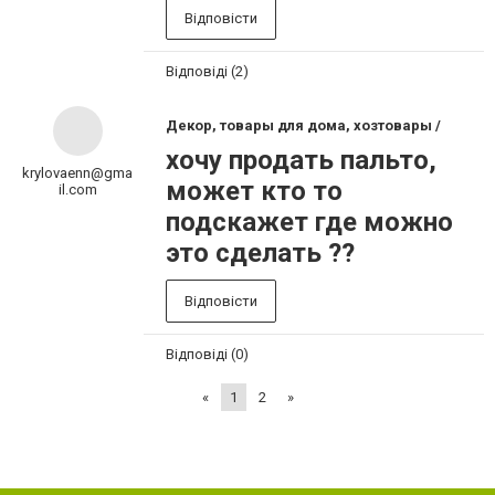
Відповісти
Відповіді (2)
Декор, товары для дома, хозтовары /
хочу продать пальто,
krylovaenn@gma
может кто то
il.com
подскажет где можно
это сделать ??
Відповісти
Відповіді (0)
«
1
2
»