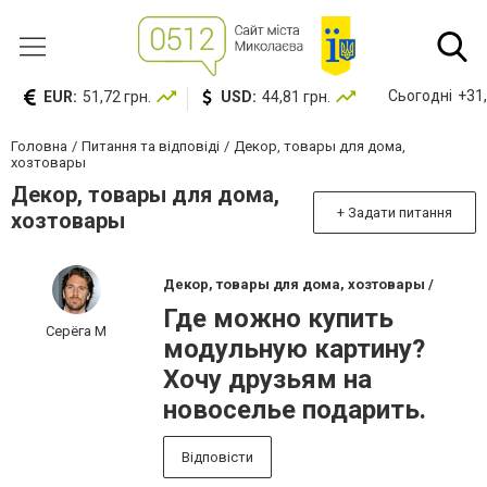
Сьогодні
+31,
EUR:
51,72 грн.
USD:
44,81 грн.
Головна
Питання та відповіді
Декор, товары для дома,
хозтовары
Декор, товары для дома,
+ Задати питання
хозтовары
Декор, товары для дома, хозтовары /
Где можно купить
Серёга М
модульную картину?
Хочу друзьям на
новоселье подарить.
Відповісти