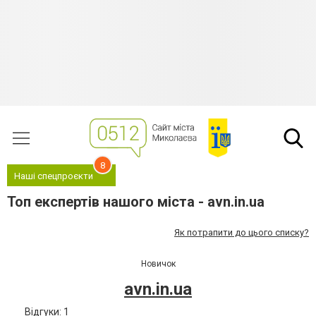
8
Наші спецпроєкти
Топ експертів нашого міста - avn.in.ua
Як потрапити до цього списку?
Новичок
avn.in.ua
Відгуки: 1