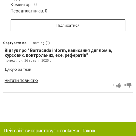
Коментарі : 0
Передплатників: 0
Підписатися
Сортувати по:
catalog (1)
Відгук про " Barracuda inform, написання дипломів,
курсових, контрольних, есе, рефератів"
понеділок, 26 травня 2025 р.
Дякую за тези
Читати повністю
0
0
Цей сайт використовує «cookies». Також