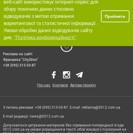
веб-сайт використовує інтернет-сервіс для
збору технічних даних стосовно
відвідувачів з метою отримання
Прийняти
маркетингової та статистичної інформації.
Умови обробки даних відвідувачів сайту
див.
"Політика конфіденційності"
Реклама на сайті
Франшиза "CitySites"
+38 (095) 515-50-87
Про нас
Контакти
Автори проєкту
З питань реклами: +38 (095) 515-50-87. E-mail:
reklama@0512.com.ua
E-mail редакції:
news@0512.com.ua
Допускається цитування матеріалів без отримання попередньої згоди
0512.com.ua за умови розміщення в тексті обов'язкового посилання на