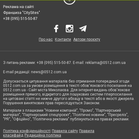
Реклама на сайті
Франшиза "CitySites"
+38 (095) 515-50-87
Про нас
Контакти
Автори проєкту
З питань реклами: +38 (095) 515-50-87. E-mail:
reklama@0512.com.ua
E-mail редакції:
news@0512.com.ua
Допускається цитування матеріалів без отримання попередньої згоди
0512.com.ua за умови розміщення в тексті обов'язкового посилання на
0512.com.ua - Сайт міста Миколаєва. Для інтернет-видань обов'язкове
розміщення прямого, відкритого для пошукових систем гіперпосилання
на цитовані статті не нижче другого абзацу в тексті або в якості джерела.
Порушення виняткових прав переслідується Законом.
Матеріали з плашками "Новини компаній", "Промо", "Партнерський
матеріал", "Партнерський спецпроєкт", "Політичні новини", "Пресреліз",
"PR", "Офіційно", "Політична реклама" публікуються на правах реклами.
Політика конфіденційності
Правила сайту
Правила
класифайд
Редакційна політика