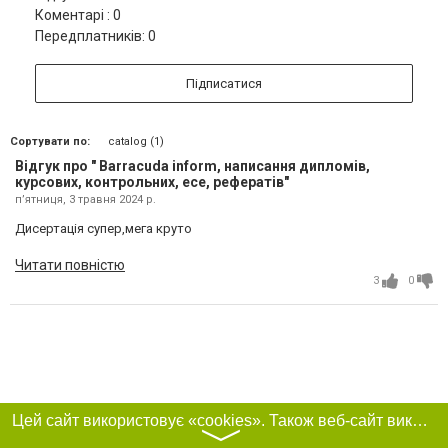
Коментарі : 0
Передплатників: 0
Підписатися
Сортувати по:
catalog (1)
Відгук про " Barracuda inform, написання дипломів,
курсових, контрольних, есе, рефератів"
пʼятниця, 3 травня 2024 р.
Дисертація супер,мега круто
Читати повністю
3
0
Цей сайт використовує «cookies». Також веб-сайт використовує інтернет-сервіс для збору технічних даних стосовно відвідувачів з метою отримання маркетингової та статистичної інформації. Умови обробки даних відвідувачів сайту див.
〉