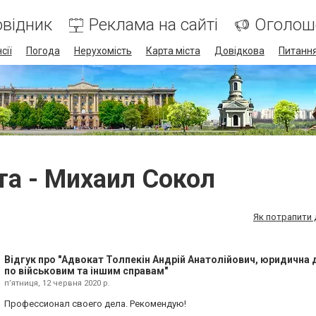
відник
Реклама на сайті
Оголош
сії
Погода
Нерухомість
Карта міста
Довідкова
Питання
та - Михаил Сокол
Як потрапити 
Відгук про "Адвокат Толпекін Андрій Анатолійович, юридична
по військовим та іншим справам"
пʼятниця, 12 червня 2020 р.
Профессионал своего дела. Рекомендую!