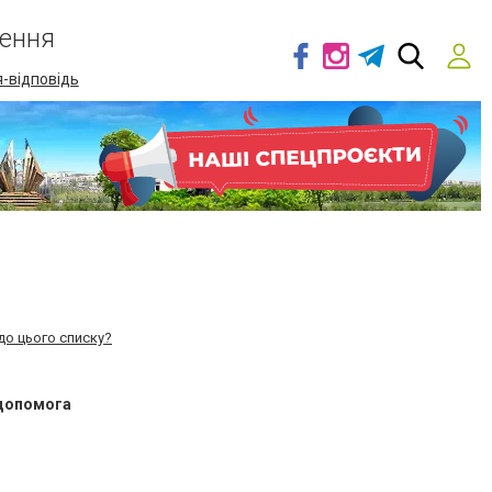
ення
-відповідь
до цього списку?
 допомога