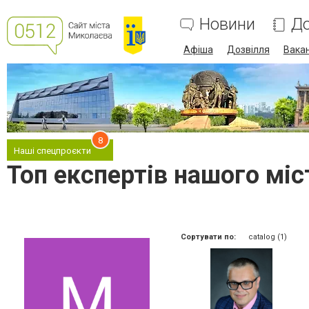
Новини
До
Афіша
Дозвілля
Вакан
8
Наші спецпроєкти
Топ експертів нашого міс
Сортувати по:
catalog (1)