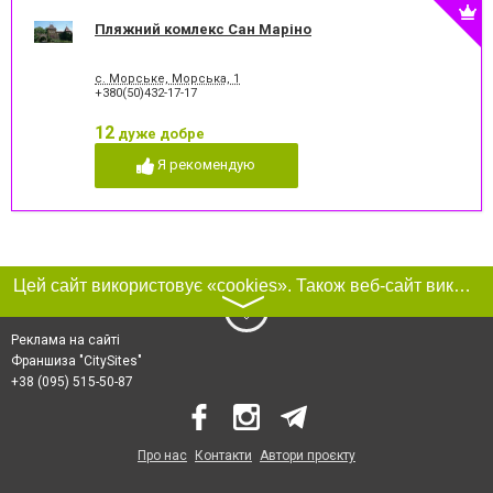
Пляжний комлекс Сан Маріно
с. Морське, Морська, 1
+380(50)432-17-17
12
дуже добре
Я рекомендую
Цей сайт використовує «cookies». Також веб-сайт використовує інтернет-сервіс для збору технічних даних стосовно відвідувачів з метою отримання маркетингової та статистичної інформації. Умови обробки даних відвідувачів сайту див.
〉
Реклама на сайті
Франшиза "CitySites"
+38 (095) 515-50-87
Про нас
Контакти
Автори проєкту